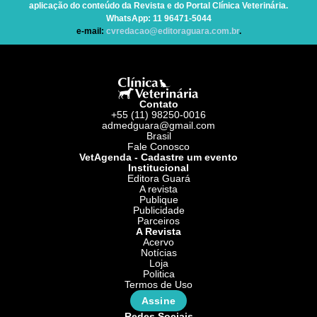
aplicação do conteúdo da Revista e do Portal Clínica Veterinária.
WhatsApp
: 11 96471-5044
e-mail:
cvredacao@editoraguara.com.br
.
Contato
+55 (11) 98250-0016
admedguara@gmail.com
Brasil
Fale Conosco
VetAgenda - Cadastre um evento
Institucional
Editora Guará
A revista
Publique
Publicidade
Parceiros
A Revista
Acervo
Notícias
Loja
Politica
Termos de Uso
Assine
Redes Sociais