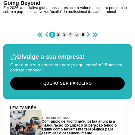
Going Beyond
Em 2026, a iniciativa global busca destacar o valor e ampliar a percepção
sobre o papel muitas vezes 'oculto' do profissional da saúde animal
1
2
3
4
5
6
Divulge a sua empresa!
Quer que a sua empresa apareça aqui também? Entre em
contato conosco!
QUERO SER PARCEIRO
LEIA TAMBÉM
11 de out de 2022
Com apoio de Frontline®, Ibetaa anuncia a
inauguração do Espaço Superação tendo o
agility como ferramenta terapêutica para
estimular o desenvolvimento