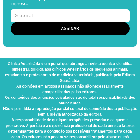
impressa.
Clínica Veterinária
é um portal que abrange a revista técnico-científica
bimestral, dirigida aos clínicos veterinários de pequenos animais,
estudantes e professores de medicina veterinária, publicada pela Editora
Guará Ltda.
As opiniões em artigos assinados não são necessariamente
compartilhadas pelos editores.
Os conteúdos dos anúncios veiculados são de total responsabilidade dos
anunciantes.
Não é permitida a reprodução parcial ou total do conteúdo desta publicação
sem a prévia autorização da editora.
A responsabilidade de qualquer terapêutica prescrita é de quem a
prescreve. A perícia e a experiência profissional de cada um são fatores
determinantes para a condução dos possíveis tratamentos para cada
caso. Os editores não podem se responsabilizar pelo abuso ou má