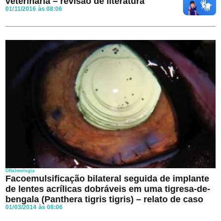
veterinária – revisão de literatura
01/11/2016 às 08:06
Ao avançar aceito os
Termos e Condições
e a
Política de
Privacidade
da Clínica veterinária.
Oftalmologia
Facoemulsificação bilateral seguida de implante
de lentes acrílicas dobráveis em uma tigresa-de-
bengala (Panthera tigris tigris) – relato de caso
01/03/2014 às 08:06