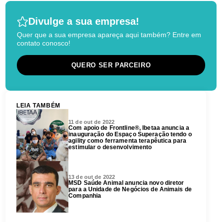
Divulge a sua empresa!
Quer que a sua empresa apareça aqui também? Entre em
contato conosco!
QUERO SER PARCEIRO
LEIA TAMBÉM
11 de out de 2022
Com apoio de Frontline®, Ibetaa anuncia a
inauguração do Espaço Superação tendo o
agility como ferramenta terapêutica para
estimular o desenvolvimento
13 de out de 2022
MSD Saúde Animal anuncia novo diretor
para a Unidade de Negócios de Animais de
Companhia