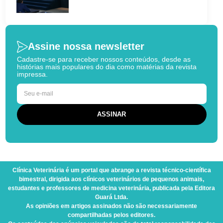
Assine nossa newsletter
Cadastre-se para receber nossos conteúdos, desde as
histórias mais populares do dia como matérias da revista
impressa.
Clínica Veterinária
é um portal que abrange a revista técnico-científica
bimestral, dirigida aos clínicos veterinários de pequenos animais,
estudantes e professores de medicina veterinária, publicada pela Editora
Guará Ltda.
As opiniões em artigos assinados não são necessariamente
compartilhadas pelos editores.