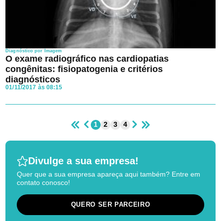
Diagnóstico por Imagem
O exame radiográfico nas cardiopatias
congênitas: fisiopatogenia e critérios
diagnósticos
01/11/2017 às 08:15
1
2
3
4
Divulge a sua empresa!
Quer que a sua empresa apareça aqui também? Entre em
contato conosco!
QUERO SER PARCEIRO