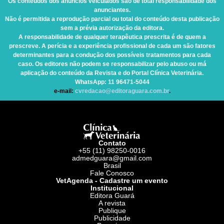
Os conteúdos dos anúncios veiculados são de total responsabilidade dos
anunciantes.
Não é permitida a reprodução parcial ou total do conteúdo desta publicação
sem a prévia autorização da editora.
A responsabilidade de qualquer terapêutica prescrita é de quem a
prescreve. A perícia e a experiência profissional de cada um são fatores
determinantes para a condução dos possíveis tratamentos para cada
caso. Os editores não podem se responsabilizar pelo abuso ou má
aplicação do conteúdo da Revista e do Portal Clínica Veterinária.
WhatsApp
: 11 96471-5044
e-mail:
cvredacao@editoraguara.com.br
.
Contato
+55 (11) 98250-0016
admedguara@gmail.com
Brasil
Fale Conosco
VetAgenda - Cadastre um evento
Institucional
Editora Guará
A revista
Publique
Publicidade