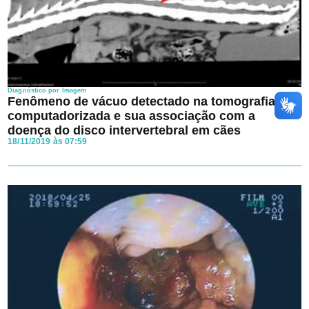
Diagnóstico por Imagem
Fenômeno de vácuo detectado na tomografia
computadorizada e sua associação com a
doença do disco intervertebral em cães
18/11/2019 às 07:59
Ao avançar aceito os
Termos e Condições
e a
Política de
Privacidade
da Clínica veterinária.