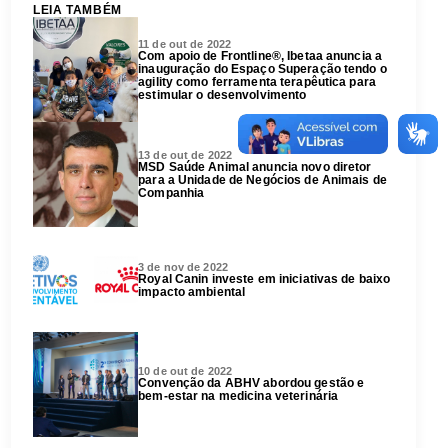
LEIA TAMBÉM
11 de out de 2022
Com apoio de Frontline®, Ibetaa anuncia a
inauguração do Espaço Superação tendo o
agility como ferramenta terapêutica para
estimular o desenvolvimento
13 de out de 2022
MSD Saúde Animal anuncia novo diretor
para a Unidade de Negócios de Animais de
Companhia
3 de nov de 2022
Royal Canin investe em iniciativas de baixo
impacto ambiental
Ao avançar aceito os
Termos e Condições
e a
Política de
Privacidade
da Clínica veterinária.
10 de out de 2022
Convenção da ABHV abordou gestão e
bem-estar na medicina veterinária