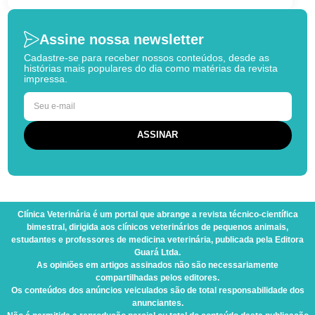
Assine nossa newsletter
Cadastre-se para receber nossos conteúdos, desde as
histórias mais populares do dia como matérias da revista
impressa.
Clínica Veterinária
é um portal que abrange a revista técnico-científica
bimestral, dirigida aos clínicos veterinários de pequenos animais,
estudantes e professores de medicina veterinária, publicada pela Editora
Guará Ltda.
As opiniões em artigos assinados não são necessariamente
compartilhadas pelos editores.
Os conteúdos dos anúncios veiculados são de total responsabilidade dos
anunciantes.