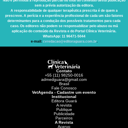
Não é permitida a reprodução parcial ou total do conteúdo desta publicação
sem a prévia autorização da editora.
A responsabilidade de qualquer terapêutica prescrita é de quem a
prescreve. A perícia e a experiência profissional de cada um são fatores
determinantes para a condução dos possíveis tratamentos para cada
caso. Os editores não podem se responsabilizar pelo abuso ou má
aplicação do conteúdo da Revista e do Portal Clínica Veterinária.
WhatsApp
: 11 96471-5044
e-mail:
cvredacao@editoraguara.com.br
.
Contato
+55 (11) 98250-0016
admedguara@gmail.com
Brasil
Fale Conosco
VetAgenda - Cadastre um evento
Institucional
Editora Guará
A revista
Publique
Publicidade
Parceiros
A Revista
Acervo