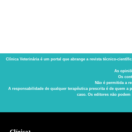
Clínica Veterinária
é um portal que abrange a revista técnico-científi
As opiniõ
Os cont
Não é permitida a re
A responsabilidade de qualquer terapêutica prescrita é de quem a p
caso. Os editores não podem s