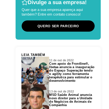
Divulge a sua empresa!
Quer que a sua empresa apareça aqui
também? Entre em contato conosco!
QUERO SER PARCEIRO
LEIA TAMBÉM
11 de out de 2022
Com apoio de Frontline®,
Ibetaa anuncia a inauguração
do Espaço Superação tendo
o agility como ferramenta
terapêutica para estimular o
desenvolvimento
13 de out de 2022
MSD Saúde Animal anuncia
novo diretor para a Unidade
de Negócios de Animais de
Companhia