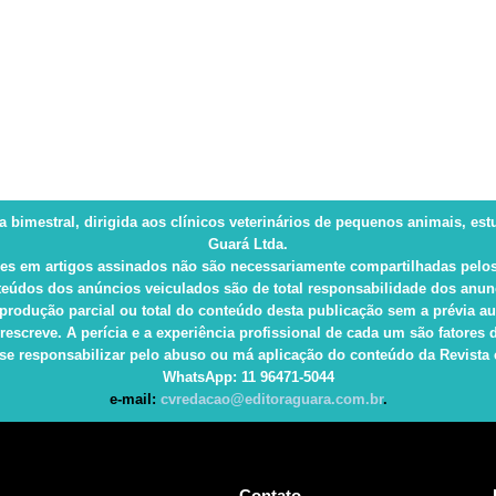
ca bimestral, dirigida aos clínicos veterinários de pequenos animais, es
Guará Ltda.
es em artigos assinados não são necessariamente compartilhadas pelos
eúdos dos anúncios veiculados são de total responsabilidade dos anun
produção parcial ou total do conteúdo desta publicação sem a prévia au
rescreve. A perícia e a experiência profissional de cada um são fatore
e responsabilizar pelo abuso ou má aplicação do conteúdo da Revista e 
WhatsApp
: 11 96471-5044
e-mail:
cvredacao@editoraguara.com.br
.
Contato