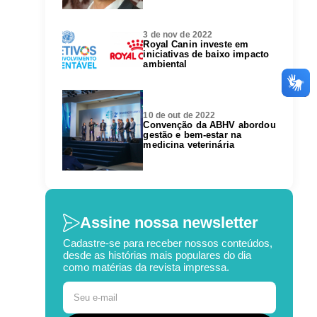
3 de nov de 2022
Royal Canin investe em
iniciativas de baixo impacto
ambiental
10 de out de 2022
Convenção da ABHV abordou
gestão e bem-estar na
medicina veterinária
Assine nossa newsletter
Cadastre-se para receber nossos conteúdos,
desde as histórias mais populares do dia
como matérias da revista impressa.