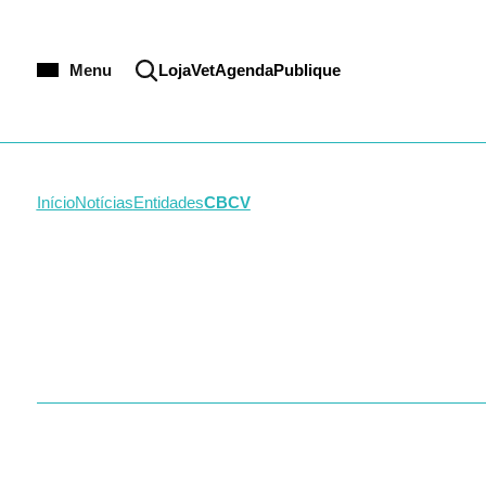
CRMV-MS
Infecc
CRMV-MT
Intens
CRMV-PA
Medici
Menu
Loja
VetAgenda
Publique
CRMV-PE
Neurol
CRMV-PB
Nefrolo
CRMV-PI
Odonto
CRMV-PR
Oftalm
CRMV-RJ
Oncolo
Início
Notícias
Entidades
CBCV
CRMV-RN
Ortope
CRMV-RR
Patolog
CRMV-RS
Parasit
CRMV-SC
Reprod
CRMV-SE
Saúde 
CRMV-SP
Saúde 
CRMV-TO
Semiol
Silvest
Toxico
Zoono