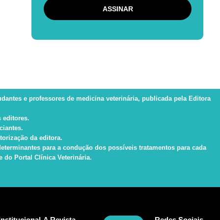
tudantes e professores de medicina veterinária, publicada pela Editora
 editores.
ciantes.
torização da editora.
s determinantes para a condução dos possíveis tratamentos para cada
do Portal Clínica Veterinária.
Institucional
A Revista
Redes Sociais