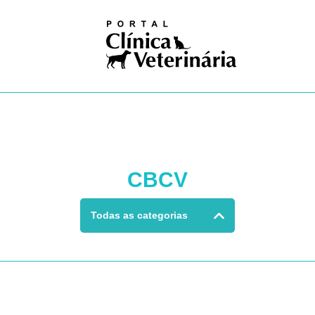
iosas
ivismo
na nuclear
ogia
gia
logia
ologia
gia
dia
ia clínica
CBCV
ologia
ução
Pública
Todas as categorias
Única
ogia
res
logia
ses