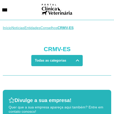
Início
Notícias
Entidades
Conselhos
CRMV-ES
SUGESTÕES DE BUSCA
CRMV-ES
Entidades
VetAgenda
Especialidades
Todas as categorias
Divulge a sua empresa!
Quer que a sua empresa apareça aqui também? Entre em
contato conosco!