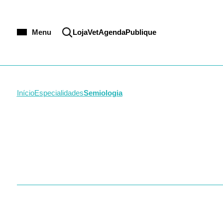
CRMV-MS
Infecc
CRMV-MT
Intens
CRMV-PA
Medici
Menu
Loja
VetAgenda
Publique
CRMV-PE
Neurol
CRMV-PB
Nefrolo
CRMV-PI
Odonto
CRMV-PR
Oftalm
CRMV-RJ
Oncolo
Início
Especialidades
Semiologia
CRMV-RN
Ortope
CRMV-RR
Patolog
CRMV-RS
Parasit
CRMV-SC
Reprod
CRMV-SE
Saúde 
CRMV-SP
Saúde 
CRMV-TO
Semiol
Silvest
Toxico
Zoono