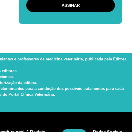
tudantes e professores de medicina veterinária, publicada pela Editora
 editores.
ciantes.
torização da editora.
s determinantes para a condução dos possíveis tratamentos para cada
do Portal Clínica Veterinária.
Institucional
A Revista
Redes Sociais