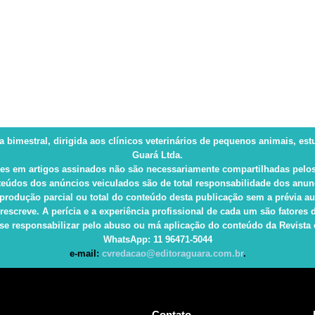
ca bimestral, dirigida aos clínicos veterinários de pequenos animais, es
Guará Ltda.
es em artigos assinados não são necessariamente compartilhadas pelos
eúdos dos anúncios veiculados são de total responsabilidade dos anun
produção parcial ou total do conteúdo desta publicação sem a prévia au
rescreve. A perícia e a experiência profissional de cada um são fatore
e responsabilizar pelo abuso ou má aplicação do conteúdo da Revista e 
WhatsApp
: 11 96471-5044
e-mail:
cvredacao@editoraguara.com.br
.
Contato