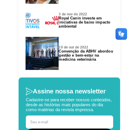
3 de nov de 2022
Royal Canin investe em
iniciativas de baixo impacto
ambiental
10 de out de 2022
Convenção da ABHV abordou
gestão e bem-estar na
medicina veterinária
Assine nossa newsletter
Cadastre-se para receber nossos conteúdos,
desde as histórias mais populares do dia
como matérias da revista impressa.