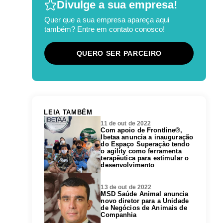
Divulge a sua empresa!
Quer que a sua empresa apareça aqui
também? Entre em contato conosco!
QUERO SER PARCEIRO
LEIA TAMBÉM
11 de out de 2022
Com apoio de Frontline®,
Ibetaa anuncia a inauguração
do Espaço Superação tendo
o agility como ferramenta
terapêutica para estimular o
desenvolvimento
13 de out de 2022
MSD Saúde Animal anuncia
novo diretor para a Unidade
de Negócios de Animais de
Companhia