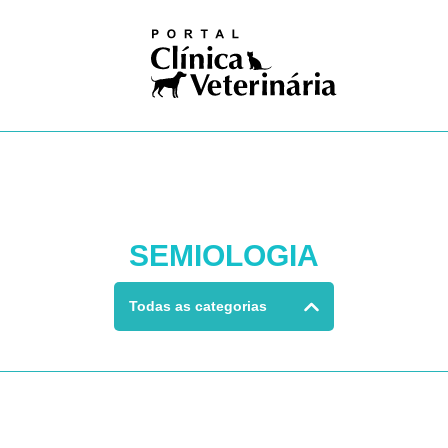
iosas
ivismo
na nuclear
ogia
gia
logia
ologia
gia
dia
ia clínica
SEMIOLOGIA
ologia
ução
Pública
Todas as categorias
Única
ogia
res
logia
ses