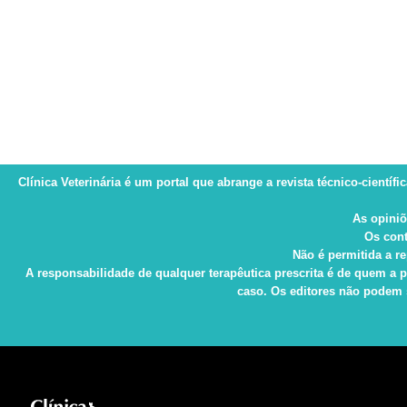
Clínica Veterinária
é um portal que abrange a revista técnico-científi
As opiniõ
Os cont
Não é permitida a re
A responsabilidade de qualquer terapêutica prescrita é de quem a p
caso. Os editores não podem s