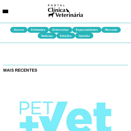
Acervo
Entidades
Entrevistas
Especialidades
Mercado
Notícias
Edições
Opinião
SUGESTÕES DE BUSCA
Entidades
VetAgenda
Especialidades
MAIS RECENTES