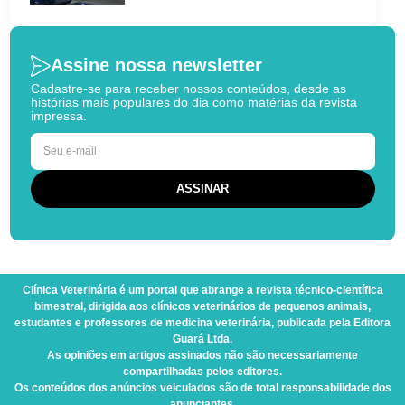
Assine nossa newsletter
Cadastre-se para receber nossos conteúdos, desde as
histórias mais populares do dia como matérias da revista
impressa.
Clínica Veterinária
é um portal que abrange a revista técnico-científica
bimestral, dirigida aos clínicos veterinários de pequenos animais,
estudantes e professores de medicina veterinária, publicada pela Editora
Guará Ltda.
As opiniões em artigos assinados não são necessariamente
compartilhadas pelos editores.
Os conteúdos dos anúncios veiculados são de total responsabilidade dos
anunciantes.