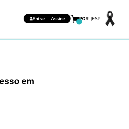
Entrar
Assine
POR
ESP
resso em