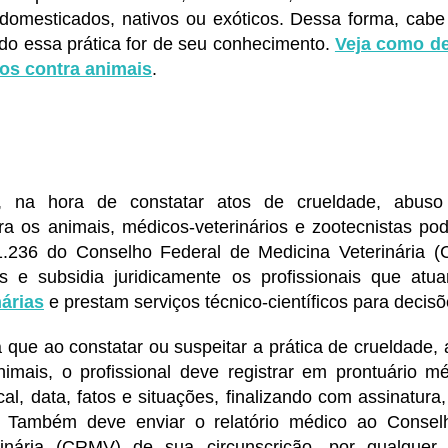
domesticados, nativos ou exóticos. Dessa forma, cabe
do essa prática for de seu conhecimento.
Veja como d
dos contra animais
.
e, na hora de constatar atos de crueldade, abuso
tra os animais, médicos-veterinários e zootecnistas po
.236 do Conselho Federal de Medicina Veterinária 
os e subsidia juridicamente os profissionais que a
árias
e prestam serviços técnico-científicos para decisõe
 que ao constatar ou suspeitar a prática de crueldade
nimais, o profissional deve registrar em prontuário m
cal, data, fatos e situações, finalizando com assinatura
 Também deve enviar o relatório médico ao Consel
rinária (CRMV) de sua circunscrição, por qualquer 