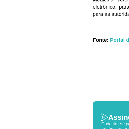
eletrônico, pa
para as autori
Fonte:
Portal
Assin
Cadastre-se p
matérias da re