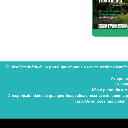
Clínica Veterinária
é um portal que abrange a revista técnico-científi
As opiniõ
Os cont
Não é permitida a re
A responsabilidade de qualquer terapêutica prescrita é de quem a p
caso. Os editores não podem s