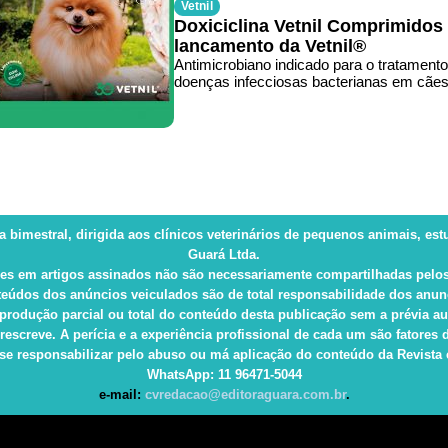
Vetnil
Doxiciclina Vetnil Comprimidos
lancamento da Vetnil®
Antimicrobiano indicado para o tratamento
doenças infecciosas bacterianas em cães
ca bimestral, dirigida aos clínicos veterinários de pequenos animais, es
Guará Ltda.
es em artigos assinados não são necessariamente compartilhadas pelos
eúdos dos anúncios veiculados são de total responsabilidade dos anun
produção parcial ou total do conteúdo desta publicação sem a prévia au
rescreve. A perícia e a experiência profissional de cada um são fatore
e responsabilizar pelo abuso ou má aplicação do conteúdo da Revista e 
WhatsApp
: 11 96471-5044
e-mail:
cvredacao@editoraguara.com.br
.