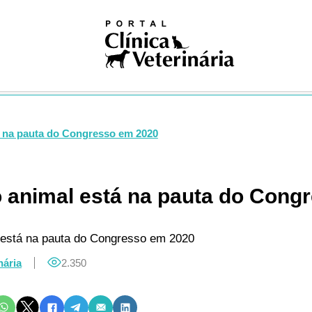
iosas
ivismo
na nuclear
ogia
gia
logia
ologia
gia
á na pauta do Congresso em 2020
dia
ia clínica
ologia
 animal está na pauta do Cong
ução
Pública
Única
 está na pauta do Congresso em 2020
ogia
nária
2.350
res
logia
ses