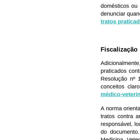
domésticos ou 
denunciar quan
tratos pratica
Fiscalização
Adicionalment
praticados con
Resolução nº 1
conceitos clar
médico-veterin
A norma orienta
tratos contra a
responsável, lo
do documento.
Medicina Vete