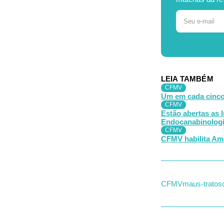
LEIA TAMBÉM
CFMV
Um em cada cinco 
CFMV
Estão abertas as 
Endocanabinologia
CFMV
CFMV habilita Ame
CFMV
maus-tratos