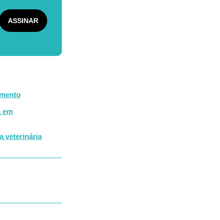
amento
a em
 veterinária