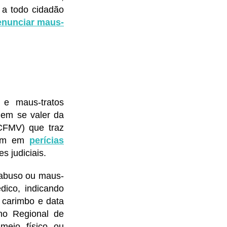
 a todo cidadão
enunciar maus-
 e maus-tratos
dem se valer da
(CFMV) que traz
tuam em
perícias
s judiciais.
, abuso ou maus-
édico, indicando
, carimbo e data
ho Regional de
meio físico ou