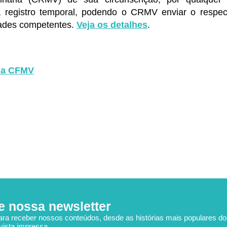
ra registro temporal, podendo o CRMV enviar o respe
dades competentes.
Veja os detalhes
.
 da CFMV
e nossa newsletter
ara receber nossos conteúdos, desde as histórias mais populares d
vista impressa.