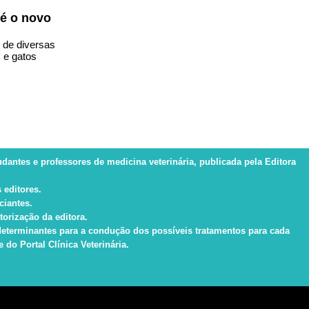
 é o novo
 de diversas
 e gatos
tudantes e professores de medicina veterinária, publicada pela Editora
 editores.
ciantes.
torização da editora.
s determinantes para a condução dos possíveis tratamentos para cada
do Portal Clínica Veterinária.