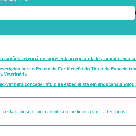
plantões veterinários apresenta irregularidades, aponta levant
Inscrições para o Exame de Certificação do Título de Especialist
 Veterinária
c-Vet para conceder título de especialista em endocanabinologia
crueldade
abuso
denúncia
prontuário médico
médicos-veterinários