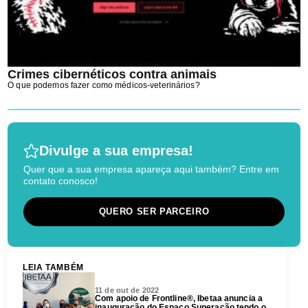
Crimes cibernéticos contra animais
O que podemos fazer como médicos-veterinários?
Divulge a sua empresa!
Quer que a sua empresa apareça aqui também? Entre em
contato conosco!
QUERO SER PARCEIRO
LEIA TAMBÉM
11 de out de 2022
Com apoio de Frontline®, Ibetaa anuncia a
inauguração do Espaço Superação tendo o