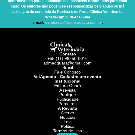
determinantes para a condução dos possíveis tratamentos para cada
caso. Os editores não podem se responsabilizar pelo abuso ou má
aplicação do conteúdo da Revista e do Portal Clínica Veterinária.
WhatsApp
: 11 96471-5044
e-mail:
cvredacao@editoraguara.com.br
.
Contato
+55 (11) 98250-0016
admedguara@gmail.com
Brasil
Fale Conosco
VetAgenda - Cadastre um evento
Institucional
Editora Guará
A revista
Publique
Publicidade
Parceiros
A Revista
Acervo
Notícias
Loja
Politica
Termos de Uso