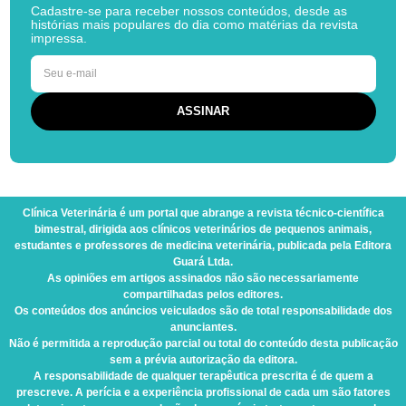
Cadastre-se para receber nossos conteúdos, desde as
histórias mais populares do dia como matérias da revista
impressa.
Clínica Veterinária
é um portal que abrange a revista técnico-científica
bimestral, dirigida aos clínicos veterinários de pequenos animais,
estudantes e professores de medicina veterinária, publicada pela Editora
Guará Ltda.
As opiniões em artigos assinados não são necessariamente
compartilhadas pelos editores.
Os conteúdos dos anúncios veiculados são de total responsabilidade dos
anunciantes.
Não é permitida a reprodução parcial ou total do conteúdo desta publicação
sem a prévia autorização da editora.
A responsabilidade de qualquer terapêutica prescrita é de quem a
prescreve. A perícia e a experiência profissional de cada um são fatores