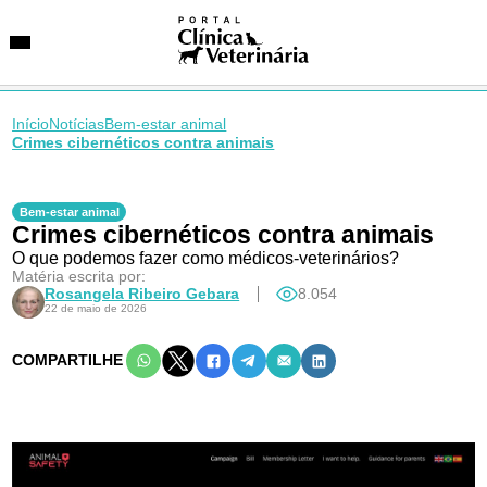
Início
Notícias
Bem-estar animal
Crimes cibernéticos contra animais
SUGESTÕES DE BUSCA
Entidades
Bem-estar animal
Crimes cibernéticos contra animais
VetAgenda
Especialidades
O que podemos fazer como médicos-veterinários?
Matéria escrita por:
Rosangela Ribeiro Gebara
8.054
22 de maio de 2026
COMPARTILHE