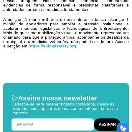
dessas imagens. Nesse contexto, denunciar, compartilhar
evidências de forma responsável e pressionar plataformas e
autoridades tornam-se medidas fundamentais.
A petição já reúne milhares de assinaturas e busca alcançar 1
milhão de apoiadores para ampliar a pressão institucional e
acelerar medidas legislativas e tecnológicas de enfrentamento.
Mais do que uma mobilização virtual, o movimento representa um
chamado para que a proteção animal acompanhe os desafios da
era digital, e a medicina veterinária não pode ficar de fora. Acesse
a petição em
https://animalsafety.org/
.
Assine nossa newsletter
Cadastre-se para receber nossos conteúdos, desde as
histórias mais populares do dia como matérias da revista
impressa.