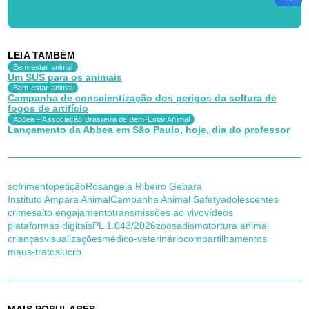
LEIA TAMBÉM
Bem-estar animal
Um SUS para os animais
Bem-estar animal
Campanha de conscientização dos perigos da soltura de
fogos de artifício
Abbea – Associação Brasileira de Bem-Estar Animal
Lançamento da Abbea em São Paulo, hoje, dia do professor
sofrimento
petição
Rosangela Ribeiro Gebara
Instituto Ampara Animal
Campanha Animal Safety
adolescentes
crimes
alto engajamento
transmissões ao vivo
vídeos
plataformas digitais
PL 1.043/2026
zoosadismo
tortura animal
crianças
visualizações
médico-veterinário
compartilhamentos
maus-tratos
lucro