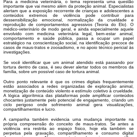
Para a medicina veterinária, o tema representa uma questão
importante que vai mesmo além da proteção animal. Especialistas
alertam que a exposição recorrente de crianças e adolescentes a
conteúdos extremos de violência pode contribuir para
dessensibilização emocional, normalização da crueldade e
reprodução de comportamentos agressivos (Teoria do Elo). O
médico-veterinário de modo geral, e ainda especialmente aquele
envolvido com medicina veterinária legal, bem-estar animal,
comportamento e saúde pública, passa a ocupar um papel
estratégico na conscientização social, na identificação precoce de
casos de maus-tratos e zoosadismo, e no apoio técnico pericial às
investigações.
Se você identificar que um animal atendido está passando por
tortura dentro de casa, é seu dever alertar todos os membros da
família, sobre um possível caso de tortura animal.
Outro ponto relevante é que os crimes digitais frequentemente
estão associados a redes organizadas de exploração animal,
monetização de conteúdo violento e estímulo coletivo à crueldade.
A lógica algorítmica das plataformas pode amplificar conteúdos
chocantes justamente pelo potencial de engajamento, criando um
ciclo perigoso onde sofrimento animal gera visualizações,
compartilhamentos e lucro.
A campanha também evidencia uma mudança importante na
própria compreensão do conceito de maus-tratos. Se antes a
violência era restrita ao espaço físico, hoje ela também se
perpetua pela gravação, compartilhamento e consumo digital