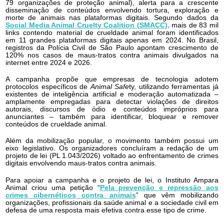
79 organizações de proteção animal), alerta para a crescente
disseminação de conteúdos envolvendo tortura, exploração e
morte de animais nas plataformas digitais. Segundo dados da
Social Media Animal Cruelty Coalition (SMACC),
mais de 83 mil
links contendo material de crueldade animal foram identificados
em 11 grandes plataformas digitais apenas em 2024. No Brasil,
registros da Polícia Civil de São Paulo apontam crescimento de
120% nos casos de maus-tratos contra animais divulgados na
internet entre 2024 e 2026.
A campanha propõe que empresas de tecnologia adotem
protocolos específicos de
Animal Safe
ty, utilizando ferramentas já
existentes de inteligência artificial e moderação automatizada –
amplamente empregadas para detectar violações de direitos
autorais, discursos de ódio e conteúdos impróprios para
anunciantes – também para identificar, bloquear e remover
conteúdos de crueldade animal.
Além da mobilização popular, o movimento também possui um
eixo legislativo. Os organizadores concluíram a redação de um
projeto de lei (PL 1.043/2026) voltado ao enfrentamento de crimes
digitais envolvendo maus-tratos contra animais.
Para apoiar a campanha e o projeto de lei, o Instituto Ampara
Animal criou uma petição “
Pela prevenção e repressão aos
crimes cibernéticos contra animais
” que vêm mobilizando
organizações, profissionais da saúde animal e a sociedade civil em
defesa de uma resposta mais efetiva contra esse tipo de crime.