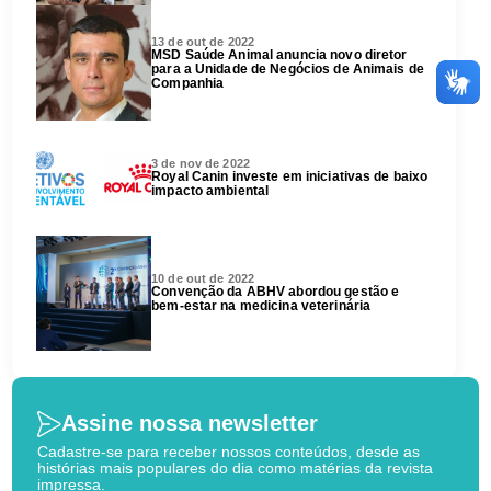
13 de out de 2022
MSD Saúde Animal anuncia novo diretor
para a Unidade de Negócios de Animais de
Companhia
3 de nov de 2022
Royal Canin investe em iniciativas de baixo
impacto ambiental
10 de out de 2022
Convenção da ABHV abordou gestão e
bem-estar na medicina veterinária
Assine nossa newsletter
Cadastre-se para receber nossos conteúdos, desde as
histórias mais populares do dia como matérias da revista
impressa.