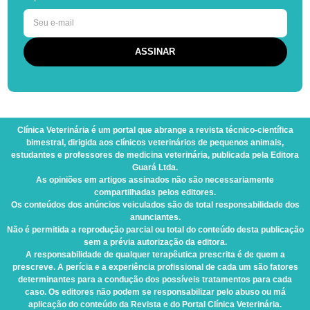
Clínica Veterinária
é um portal que abrange a revista técnico-científica
bimestral, dirigida aos clínicos veterinários de pequenos animais,
estudantes e professores de medicina veterinária, publicada pela Editora
Guará Ltda.
As opiniões em artigos assinados não são necessariamente
compartilhadas pelos editores.
Os conteúdos dos anúncios veiculados são de total responsabilidade dos
anunciantes.
Não é permitida a reprodução parcial ou total do conteúdo desta publicação
sem a prévia autorização da editora.
A responsabilidade de qualquer terapêutica prescrita é de quem a
prescreve. A perícia e a experiência profissional de cada um são fatores
determinantes para a condução dos possíveis tratamentos para cada
caso. Os editores não podem se responsabilizar pelo abuso ou má
aplicação do conteúdo da Revista e do Portal Clínica Veterinária.