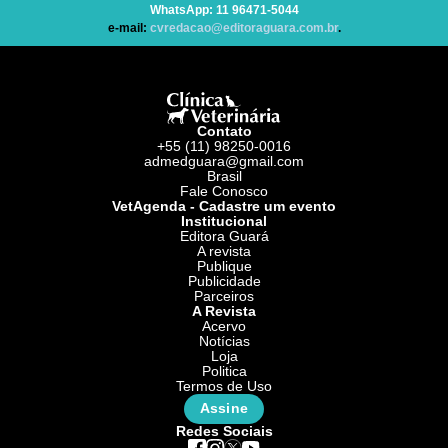
WhatsApp
: 11 96471-5044
e-mail:
cvredacao@editoraguara.com.br
.
Contato
+55 (11) 98250-0016
admedguara@gmail.com
Brasil
Fale Conosco
VetAgenda - Cadastre um evento
Institucional
Editora Guará
A revista
Publique
Publicidade
Parceiros
A Revista
Acervo
Notícias
Loja
Politica
Termos de Uso
Assine
Redes Sociais