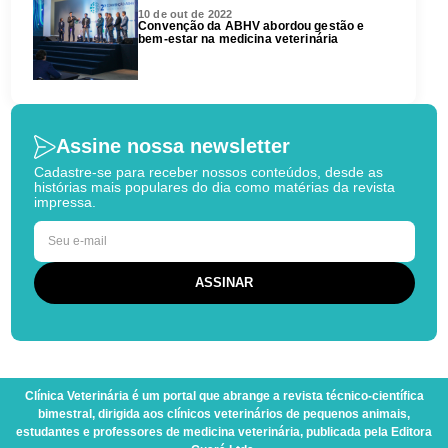
10 de out de 2022
Convenção da ABHV abordou gestão e
bem-estar na medicina veterinária
Assine nossa newsletter
Cadastre-se para receber nossos conteúdos, desde as
histórias mais populares do dia como matérias da revista
impressa.
Clínica Veterinária
é um portal que abrange a revista técnico-científica
bimestral, dirigida aos clínicos veterinários de pequenos animais,
estudantes e professores de medicina veterinária, publicada pela Editora