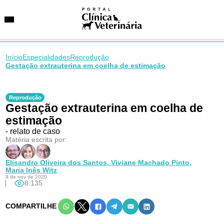
Início
Especialidades
Reprodução
Gestação extrauterina em coelha de estimação
SUGESTÕES DE BUSCA
Entidades
Reprodução
Gestação extrauterina em coelha de
VetAgenda
Especialidades
estimação
- relato de caso
Matéria escrita por:
Elisandro Oliveira dos Santos,
Viviane Machado Pinto,
Maria Inês Witz
9 de nov de 2020
8.135
COMPARTILHE