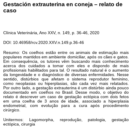
Gestación extrauterina en coneja – relato de
caso
Clínica Veterinária, Ano XXV, n. 149, p. 36-46, 2020
DOI: 10.46958/rcv.2020.XXV.n.149.p.36-46
Resumo: Os coelhos estão entre os animais de estimação mais
populares mantidos em ambiente domiciliar, após os cães e gatos.
Em consequência, os tutores vêm buscando mais conhecimento
acerca dos cuidados a tomar com eles e dispondo de mais
profissionais habilitados para tal. O resultado natural é o aumento
da longevidade e o diagnóstico de diversas enfermidades. Nesse
sentido, distúrbios que afetam o sistema reprodutor feminino,
como neoplasias ou hiperplasias, são cada vez mais relatados.
Por outro lado, a gestação extrauterina é um distúrbio ainda pouco
documentado em coelhos no Brasil. Desse modo, o objetivo do
relato é descrever um caso de gestação ectópica com dois fetos
em uma coelha de 3 anos de idade, associado a hiperplasia
endometrial, com evolução para a cura após procedimento
cirúrgico.
Unitermos: Lagomorpha, reprodução, patologia, gestação
ectópica, cirurgia