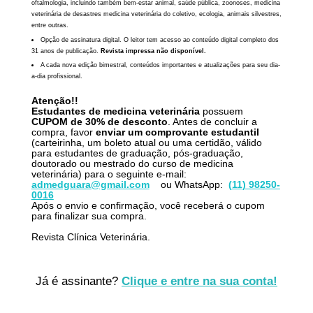
oftalmologia, incluindo também bem-estar animal, saúde pública, zoonoses, medicina
veterinária de desastres medicina veterinária do coletivo, ecologia, animais silvestres,
entre outras.
Opção de assinatura digital. O leitor tem acesso ao conteúdo digital completo dos
31 anos de publicação.
Revista impressa não disponível.
A cada nova edição bimestral, conteúdos importantes e atualizações para seu dia-
a-dia profissional.
Atenção!!
Estudantes de medicina veterinária
possuem
CUPOM
de 30% de desconto
. Antes de concluir a
compra, favor
enviar um comprovante estudantil
(carteirinha, um boleto atual ou uma certidão, válido
para estudantes de graduação, pós-graduação,
doutorado ou mestrado do curso de medicina
veterinária) para o seguinte e-mail:
admedguara@gmail.com
ou WhatsApp:
(11) 98250-
0016
Após o envio e confirmação, você receberá o cupom
para finalizar sua compra.
Revista Clínica Veterinária.
Já é assinante?
Clique e entre na sua conta!