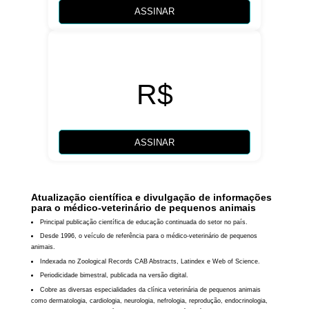
ASSINAR
R$
ASSINAR
Atualização científica e divulgação de informações
para o médico-veterinário de pequenos animais
Principal publicação científica de educação continuada do setor no país.
Desde 1996, o veículo de referência para o médico-veterinário de pequenos
animais.
Indexada no Zoological Records CAB Abstracts, Latindex e Web of Science.
Periodicidade bimestral, publicada na versão digital.
Cobre as diversas especialidades da clínica veterinária de pequenos animais
como dermatologia, cardiologia, neurologia, nefrologia, reprodução, endocrinologia,