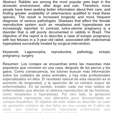
Abstract: Rabbits are among the most popular pets kept in the
domestic environment, after dogs and cats. Therefore, more
people have been seeking better information about their care, and
finding greater availability of veterinarians qualified to treat these
species. The result is increased longevity and more frequent
diagnosis of various pathologies. Diseases that affect the female
reproductive system such as neoplasias and hyperplasias are
increasingly reported. In contrast, extra-uterine pregnancy is a
disorder that is still poorly documented in rabbits in Brazil. The
objective of this report is to describe a case of ectopic pregnancy
with two fetuses in a 3-year-old rabbit, associated with endometrial
hyperplasia succesfully treated by surgical intervention.
Keywords: Lagomorpha, reproductive, pathology, ectopic
pregnancy, surgery
Resumen: Los conejos se encuentran entre las mascotas más
populares que conviven en una casa, después de los perros y los
gatos. Como consecuencia, los tutores buscan más información
sobre los cuidados de estos animales, y hay más profesionales
especializados en ellos. El resultado natural de esta situación es el
aumento de longevidad, y la aparición de un número mayor de
enfermedades. En tal sentido, existen cada vez más relatos de
enfermidades que afectan al sistema reproductivo de las hembras,
como neoplasias o hiperplasias. Por otro lado, la gestación
extrauterina representa una alteración poco documentada en
conejos brasileños. El objetivo de este relato es describir un caso
de gestación ectópica de dos fetos en una coneja de 3 años de
edad, que además presentó hiperplasia endometrial, que