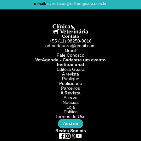
e-mail:
cvredacao@editoraguara.com.br
.
Contato
+55 (11) 98250-0016
admedguara@gmail.com
Brasil
Fale Conosco
VetAgenda - Cadastre um evento
Institucional
Editora Guará
A revista
Publique
Publicidade
Parceiros
A Revista
Acervo
Notícias
Loja
Politica
Termos de Uso
Assine
Redes Sociais