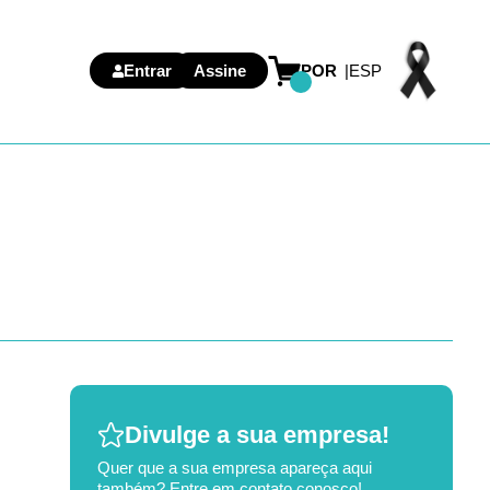
Entrar
Assine
POR
ESP
Divulge a sua empresa!
Quer que a sua empresa apareça aqui
também? Entre em contato conosco!