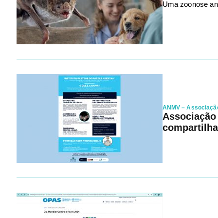
Uma zoonose anti
ANMV – Associação 
Associação 
compartilha