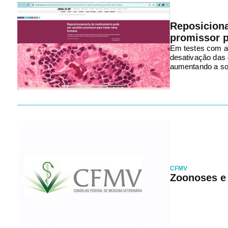
Reposicion
promissor p
Em testes com an
desativação das 
aumentando a so
CFMV
Zoonoses e 