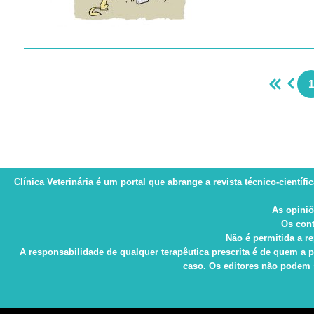
1
Clínica Veterinária
é um portal que abrange a revista técnico-científi
As opiniõ
Os cont
Não é permitida a re
A responsabilidade de qualquer terapêutica prescrita é de quem a p
caso. Os editores não podem s