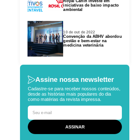
Royal Canin investe em
iniciativas de baixo impacto
ambiental
10 de out de 2022
Convenção da ABHV abordou
gestão e bem-estar na
medicina veterinária
Assine nossa newsletter
Cadastre-se para receber nossos conteúdos,
desde as histórias mais populares do dia
como matérias da revista impressa.