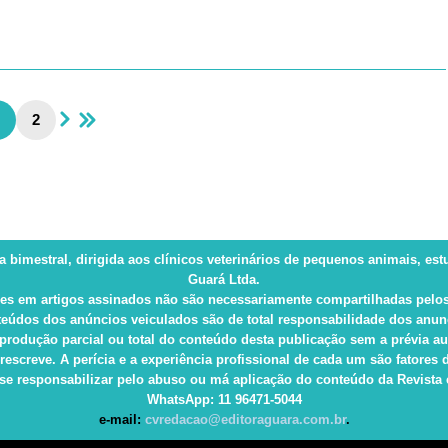
2
ca bimestral, dirigida aos clínicos veterinários de pequenos animais, es
Guará Ltda.
es em artigos assinados não são necessariamente compartilhadas pelos
eúdos dos anúncios veiculados são de total responsabilidade dos anun
produção parcial ou total do conteúdo desta publicação sem a prévia au
rescreve. A perícia e a experiência profissional de cada um são fatore
e responsabilizar pelo abuso ou má aplicação do conteúdo da Revista e 
WhatsApp
: 11 96471-5044
e-mail:
cvredacao@editoraguara.com.br
.