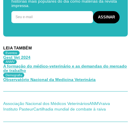
histórias mais populares do dia como matérias da revista
impressa.
LEIA TAMBÉM
Eventos
Gest Vet 2024
ANMV
A formação do médico-veterinário e as demandas do mercado
de trabalho
Demografia
Observatório Nacional da Medicina Veterinária
Associação Nacional dos Médicos Veterinários
ANMV
raiva
Instituto Pasteur
Cartilha
dia mundial de combate à raiva