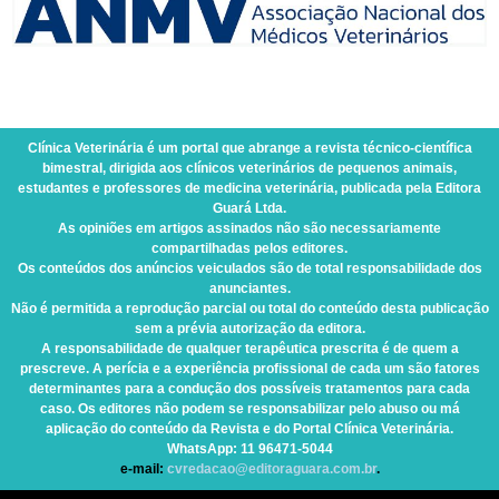
Clínica Veterinária
é um portal que abrange a revista técnico-científica
bimestral, dirigida aos clínicos veterinários de pequenos animais,
estudantes e professores de medicina veterinária, publicada pela Editora
Guará Ltda.
As opiniões em artigos assinados não são necessariamente
compartilhadas pelos editores.
Os conteúdos dos anúncios veiculados são de total responsabilidade dos
anunciantes.
Não é permitida a reprodução parcial ou total do conteúdo desta publicação
sem a prévia autorização da editora.
A responsabilidade de qualquer terapêutica prescrita é de quem a
prescreve. A perícia e a experiência profissional de cada um são fatores
determinantes para a condução dos possíveis tratamentos para cada
caso. Os editores não podem se responsabilizar pelo abuso ou má
aplicação do conteúdo da Revista e do Portal Clínica Veterinária.
WhatsApp
: 11 96471-5044
e-mail:
cvredacao@editoraguara.com.br
.