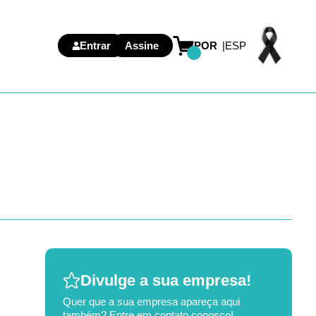
Entrar
Assine
POR
ESP
Divulge a sua empresa!
Quer que a sua empresa apareça aqui
também? Entre em contato conosco!