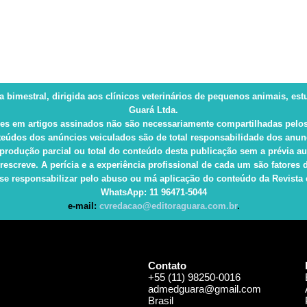
ca bimestral, dirigida aos clínicos veterinários de pequenos animais, es
Guará Ltda.
es em artigos assinados não são necessariamente compartilhadas pelos
eúdos dos anúncios veiculados são de total responsabilidade dos anun
produção parcial ou total do conteúdo desta publicação sem a prévia au
rescreve. A perícia e a experiência profissional de cada um são fatore
e responsabilizar pelo abuso ou má aplicação do conteúdo da Revista e 
WhatsApp
: 11 96471-5044
e-mail:
cvredacao@editoraguara.com.br
.
Contato
+55 (11) 98250-0016
admedguara@gmail.com
Brasil