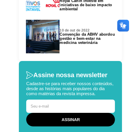
Royal Canin investe em
iniciativas de baixo impacto
ambiental
10 de out de 2022
Convenção da ABHV abordou
gestão e bem-estar na
medicina veterinária
Assine nossa newsletter
Cadastre-se para receber nossos conteúdos,
desde as histórias mais populares do dia
como matérias da revista impressa.