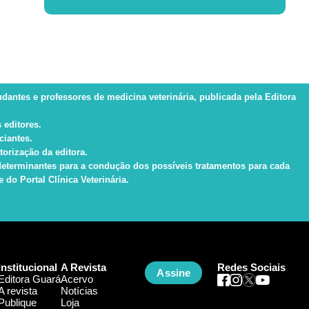
tudantes e professores de medicina veterinária, publicada pela Editora
 editores.
ciantes.
torização da editora.
s determinantes para a condução dos possíveis tratamentos para cada
do Portal Clínica Veterinária.
Institucional
A Revista
Redes Sociais
Assine
Editora Guará
Acervo
A revista
Notícias
Publique
Loja