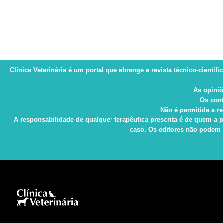
Clínica Veterinária
é um portal que abrange a revista técnico-científi
As opiniõ
Os cont
Não é permitida a re
A responsabilidade de qualquer terapêutica prescrita é de quem a p
caso. Os editores não podem s