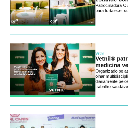
Patrocinadora O
para fortalecer s
Vetnil
Vetnil® pat
medicina vet
Organizado pelas
olhar multidiscip
diariamente pelo
trabalho saudáve