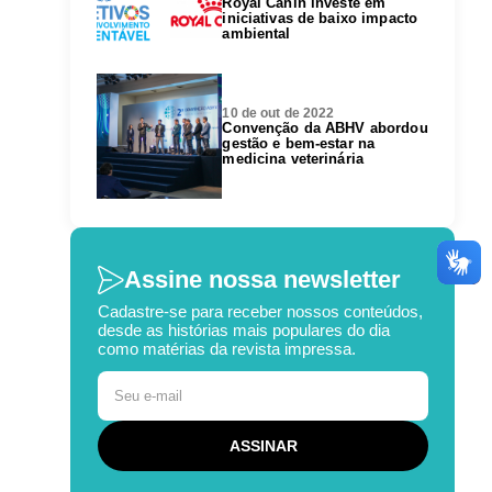
Royal Canin investe em
iniciativas de baixo impacto
ambiental
10 de out de 2022
Convenção da ABHV abordou
gestão e bem-estar na
medicina veterinária
Assine nossa newsletter
Cadastre-se para receber nossos conteúdos,
desde as histórias mais populares do dia
como matérias da revista impressa.