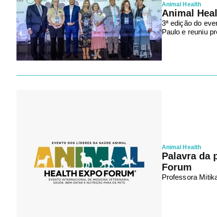
Animal Health
Animal Heal
3ª edição do eve
Paulo e reuniu p
Animal Health
Palavra da 
Forum
Professora Mitik