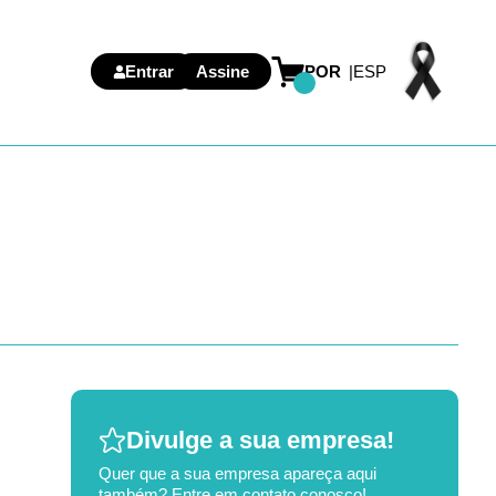
Entrar
Assine
POR
ESP
Divulge a sua empresa!
Quer que a sua empresa apareça aqui
também? Entre em contato conosco!