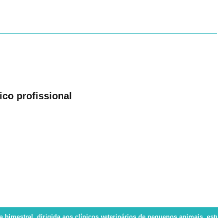
ico profissional
ca bimestral, dirigida aos clínicos veterinários de pequenos animais, es