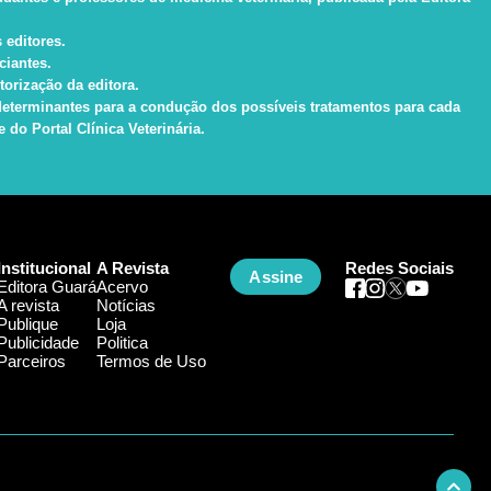
 editores.
ciantes.
torização da editora.
s determinantes para a condução dos possíveis tratamentos para cada
do Portal Clínica Veterinária.
Institucional
A Revista
Redes Sociais
Assine
Editora Guará
Acervo
A revista
Notícias
Publique
Loja
Publicidade
Politica
Parceiros
Termos de Uso