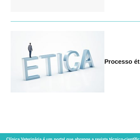
Processo ét
Clínica Veterinária
é um portal que abrange a revista técnico-científi