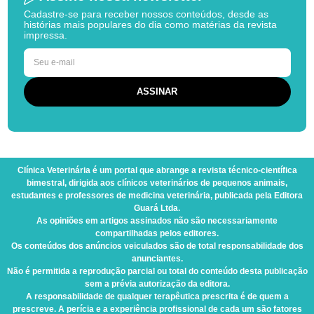
Cadastre-se para receber nossos conteúdos, desde as
histórias mais populares do dia como matérias da revista
impressa.
Clínica Veterinária
é um portal que abrange a revista técnico-científica
bimestral, dirigida aos clínicos veterinários de pequenos animais,
estudantes e professores de medicina veterinária, publicada pela Editora
Guará Ltda.
As opiniões em artigos assinados não são necessariamente
compartilhadas pelos editores.
Os conteúdos dos anúncios veiculados são de total responsabilidade dos
anunciantes.
Não é permitida a reprodução parcial ou total do conteúdo desta publicação
sem a prévia autorização da editora.
A responsabilidade de qualquer terapêutica prescrita é de quem a
prescreve. A perícia e a experiência profissional de cada um são fatores