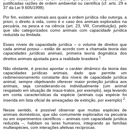
justificadas razões de ordem ambiental ou científica (cf. arts. 29 e
37 da Lei 9.605/1998).
Por fim, existem animais aos quais a ordem jurídica não outorga, a
priori, o direito à vida, como é o caso dos animais explorados na
pecuária, na pesca e na ciência (art. 23, VIII, Constituição), pelo
que são categorizados como animais com
capacidade jurídica
reduzida ou limitada
.
Esses níveis de capacidade jurídica – o volume de direitos que
cada animal possui – estão de acordo com a chamada
teoria das
capacidades jurídicas animais
, primeira teoria dogmática dos
1
direitos animais ajustada para a realidade brasileira
.
Não obstante, é preciso apontar o
caráter dinâmico
da teoria das
capacidades jurídicas animais, dado que permite um
redimensionamento constante dos níveis de capacidade jurídica
animal, sempre objetivando oferecer maior proteção jurídica aos
animais, seja considerando-os individualmente (um animal
resgatado em situação de maus-tratos, por exemplo), seja levando
em conta características da espécie (animais cuja espécie foi
2
inserida em lista oficial de ameaçadas de extinção, por exemplo)
.
Nesse sentido, é possível observar que muitas espécies de
animais domésticos, que são comumente explorados na pecuária
ou em experimentos científicos – animais com capacidade jurídica
reduzida –, habitam os lares humanos, integrando as famílias
multiespécies, com interações afetivas recíprocas.