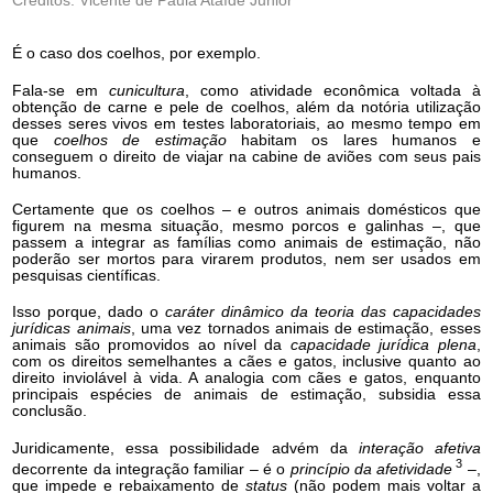
Créditos: Vicente de Paula Ataíde Junior
É o caso dos coelhos, por exemplo.
Fala-se em
cunicultura
, como atividade econômica voltada à
obtenção de carne e pele de coelhos, além da notória utilização
desses seres vivos em testes laboratoriais, ao mesmo tempo em
que
coelhos de estimação
habitam os lares humanos e
conseguem o direito de viajar na cabine de aviões com seus pais
humanos.
Certamente que os coelhos – e outros animais domésticos que
figurem na mesma situação, mesmo porcos e galinhas –, que
passem a integrar as famílias como animais de estimação, não
poderão ser mortos para virarem produtos, nem ser usados em
pesquisas científicas.
Isso porque, dado o
caráter dinâmico da teoria das capacidades
jurídicas animais
, uma vez tornados animais de estimação, esses
animais são promovidos ao nível da
capacidade jurídica plena
,
com os direitos semelhantes a cães e gatos, inclusive quanto ao
direito inviolável à vida. A analogia com cães e gatos, enquanto
principais espécies de animais de estimação, subsidia essa
conclusão.
Juridicamente, essa possibilidade advém da
interação afetiva
3
decorrente da integração familiar – é o
princípio da afetividade
–,
que impede e rebaixamento de
status
(não podem mais voltar a