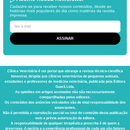
Cadastre-se para receber nossos conteúdos, desde as
histórias mais populares do dia como matérias da revista
impressa.
Clínica Veterinária
é um portal que abrange a revista técnico-científica
bimestral, dirigida aos clínicos veterinários de pequenos animais,
estudantes e professores de medicina veterinária, publicada pela Editora
Guará Ltda.
As opiniões em artigos assinados não são necessariamente
compartilhadas pelos editores.
Os conteúdos dos anúncios veiculados são de total responsabilidade dos
anunciantes.
Não é permitida a reprodução parcial ou total do conteúdo desta publicação
sem a prévia autorização da editora.
A responsabilidade de qualquer terapêutica prescrita é de quem a
prescreve. A perícia e a experiência profissional de cada um são fatores