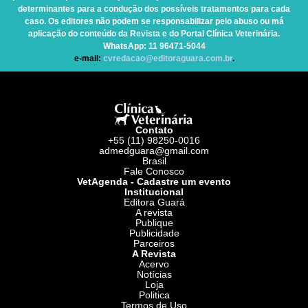
determinantes para a condução dos possíveis tratamentos para cada
caso. Os editores não podem se responsabilizar pelo abuso ou má
aplicação do conteúdo da Revista e do Portal Clínica Veterinária.
WhatsApp
: 11 96471-5044
e-mail:
cvredacao@editoraguara.com.br
.
Contato
+55 (11) 98250-0016
admedguara@gmail.com
Brasil
Fale Conosco
VetAgenda - Cadastre um evento
Institucional
Editora Guará
A revista
Publique
Publicidade
Parceiros
A Revista
Acervo
Notícias
Loja
Politica
Termos de Uso