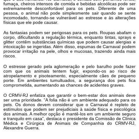
fumaça, cheiros intensos de comida e bebidas alcoólicas pode ser
extremamente desconfortável para os pets. Diferente de uma
pessoa, o animal não pode simplesmente sair quando se sente
incomodado, tornando-se vulnerável ao estresse e às alterações
físicas que ele pode causar.
As fantasias podem ser perigosas para os pets. Roupas abafam o
corpo, dificultando a regulação térmica, enquanto tintas, sprays e
glitter contêm substâncias químicas que podem causar alergias e
intoxicação se ingeridas. Além disso, espumas de Carnaval podem
provocar irritação na pele, olhos e mucosas, trazendo ainda mais
riscos.
O estresse gerado pela aglomeração e pelo barulho pode fazer
com que os animais tentem fugir, expondo-os ao risco de
atropelamento e pisoteamento, especialmente cães de pequeno
porte. Em ambientes tumultuados, a segurança dos pets fica
comprometida, aumentando as chances de acidentes graves.
O CRMV-RJ enfatiza que garantir o bem-estar dos animais deve
ser uma prioridade. “A folia não é um ambiente adequado para os
pets. Os donos devem considerar que o Carnaval é repleto de
estímulos que podem ser prejudiciais à saúde física e psicológica
dos animais. A melhor opção é mantê-los em um ambiente seguro
e tranquilo em casa”, destaca o presidente da Comissão de Clínica
Médica e Cirúrgica de Animais de Companhia do CRMV-RJ,
Alexandre Guerra.