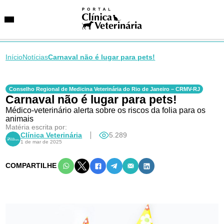
Início
Notícias
Carnaval não é lugar para pets!
SUGESTÕES DE BUSCA
Conselho Regional de Medicina Veterinária do Rio de Janeiro – CRMV-RJ
Carnaval não é lugar para pets!
Entidades
VetAgenda
Médico-veterinário alerta sobre os riscos da folia para os
Especialidades
animais
Matéria escrita por:
Clínica Veterinária
5.289
1 de mar de 2025
COMPARTILHE