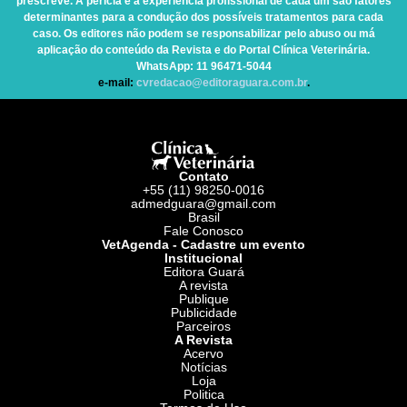
prescreve. A perícia e a experiência profissional de cada um são fatores
determinantes para a condução dos possíveis tratamentos para cada
caso. Os editores não podem se responsabilizar pelo abuso ou má
aplicação do conteúdo da Revista e do Portal Clínica Veterinária.
WhatsApp
: 11 96471-5044
e-mail:
cvredacao@editoraguara.com.br
.
Contato
+55 (11) 98250-0016
admedguara@gmail.com
Brasil
Fale Conosco
VetAgenda - Cadastre um evento
Institucional
Editora Guará
A revista
Publique
Publicidade
Parceiros
A Revista
Acervo
Notícias
Loja
Politica