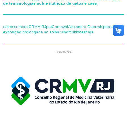
de terminologias sobre nutrição de gatos e cães
estresse
medo
CRMV-RJ
pet
Carnaval
Alexandre Guerra
hipertermia
exposição prolongada ao sol
barulho
multidões
fuga
PUBLICIDADE