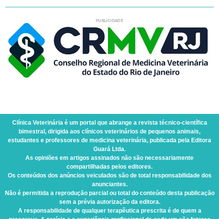
PUBLICIDADE
Clínica Veterinária
é um portal que abrange a revista técnico-científica
bimestral, dirigida aos clínicos veterinários de pequenos animais,
estudantes e professores de medicina veterinária, publicada pela Editora
Guará Ltda.
As opiniões em artigos assinados não são necessariamente
compartilhadas pelos editores.
Os conteúdos dos anúncios veiculados são de total responsabilidade dos
anunciantes.
Não é permitida a reprodução parcial ou total do conteúdo desta publicação
sem a prévia autorização da editora.
A responsabilidade de qualquer terapêutica prescrita é de quem a