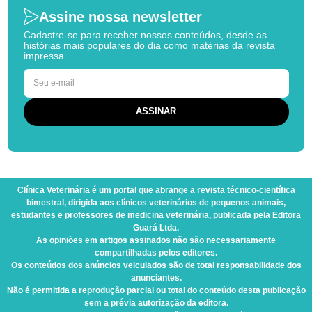
Assine nossa newsletter
Cadastre-se para receber nossos conteúdos, desde as
histórias mais populares do dia como matérias da revista
impressa.
Clínica Veterinária
é um portal que abrange a revista técnico-científica
bimestral, dirigida aos clínicos veterinários de pequenos animais,
estudantes e professores de medicina veterinária, publicada pela Editora
Guará Ltda.
As opiniões em artigos assinados não são necessariamente
compartilhadas pelos editores.
Os conteúdos dos anúncios veiculados são de total responsabilidade dos
anunciantes.
Não é permitida a reprodução parcial ou total do conteúdo desta publicação
sem a prévia autorização da editora.