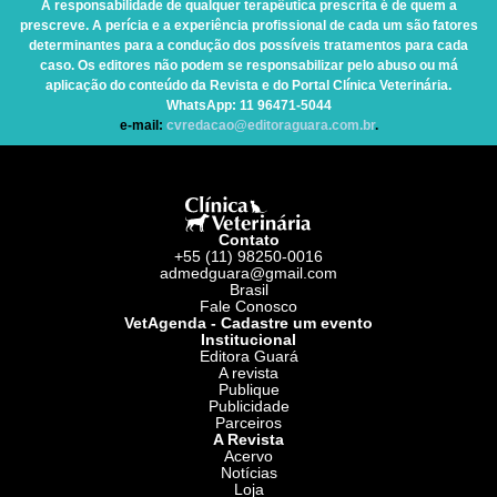
A responsabilidade de qualquer terapêutica prescrita é de quem a
prescreve. A perícia e a experiência profissional de cada um são fatores
determinantes para a condução dos possíveis tratamentos para cada
caso. Os editores não podem se responsabilizar pelo abuso ou má
aplicação do conteúdo da Revista e do Portal Clínica Veterinária.
WhatsApp
: 11 96471-5044
e-mail:
cvredacao@editoraguara.com.br
.
Contato
+55 (11) 98250-0016
admedguara@gmail.com
Brasil
Fale Conosco
VetAgenda - Cadastre um evento
Institucional
Editora Guará
A revista
Publique
Publicidade
Parceiros
A Revista
Acervo
Notícias
Loja