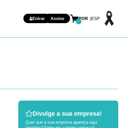
Entrar
Assine
POR
ESP
Divulge a sua empresa!
Quer que a sua empresa apareça aqui
também? Entre em contato conosco!