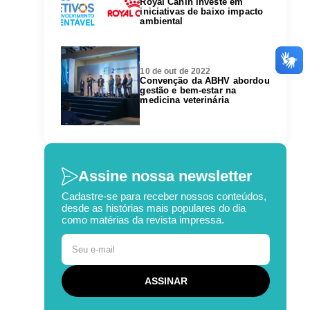
Royal Canin investe em
iniciativas de baixo impacto
ambiental
10 de out de 2022
Convenção da ABHV abordou
gestão e bem-estar na
medicina veterinária
Assine nossa newsletter
Cadastre-se para receber nossos conteúdos,
desde as histórias mais populares do dia
como matérias da revista impressa.