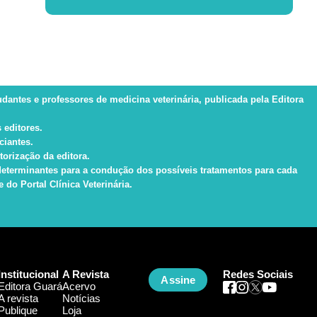
tudantes e professores de medicina veterinária, publicada pela Editora
 editores.
ciantes.
torização da editora.
s determinantes para a condução dos possíveis tratamentos para cada
do Portal Clínica Veterinária.
Institucional
A Revista
Redes Sociais
Assine
Editora Guará
Acervo
A revista
Notícias
Publique
Loja