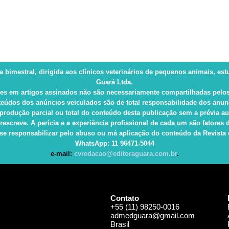
ca bimestral, dirigida aos clínicos veterinários de pequenos animais, es
Guará Ltda.
es em artigos assinados não são necessariamente compartilhadas pelos
eúdos dos anúncios veiculados são de total responsabilidade dos anun
produção parcial ou total do conteúdo desta publicação sem a prévia au
rescreve. A perícia e a experiência profissional de cada um são fatore
e responsabilizar pelo abuso ou má aplicação do conteúdo da Revista e 
WhatsApp
: 11 96471-5044
e-mail:
cvredacao@editoraguara.com.br
.
Contato
+55 (11) 98250-0016
admedguara@gmail.com
Brasil