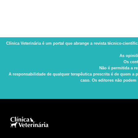
Clínica Veterinária
é um portal que abrange a revista técnico-científi
As opiniõ
Os cont
Não é permitida a re
A responsabilidade de qualquer terapêutica prescrita é de quem a p
caso. Os editores não podem s