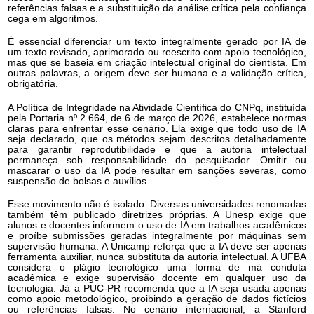
referências falsas e a substituição da análise crítica pela confiança
cega em algoritmos.
É essencial diferenciar um texto integralmente gerado por IA de
um texto revisado, aprimorado ou reescrito com apoio tecnológico,
mas que se baseia em criação intelectual original do cientista. Em
outras palavras, a origem deve ser humana e a validação crítica,
obrigatória.
A Política de Integridade na Atividade Científica do CNPq, instituída
pela Portaria nº 2.664, de 6 de março de 2026, estabelece normas
claras para enfrentar esse cenário. Ela exige que todo uso de IA
seja declarado, que os métodos sejam descritos detalhadamente
para garantir reprodutibilidade e que a autoria intelectual
permaneça sob responsabilidade do pesquisador. Omitir ou
mascarar o uso da IA pode resultar em sanções severas, como
suspensão de bolsas e auxílios.
Esse movimento não é isolado. Diversas universidades renomadas
também têm publicado diretrizes próprias. A Unesp exige que
alunos e docentes informem o uso de IA em trabalhos acadêmicos
e proíbe submissões geradas integralmente por máquinas sem
supervisão humana. A Unicamp reforça que a IA deve ser apenas
ferramenta auxiliar, nunca substituta da autoria intelectual. A UFBA
considera o plágio tecnológico uma forma de má conduta
acadêmica e exige supervisão docente em qualquer uso da
tecnologia. Já a PUC-PR recomenda que a IA seja usada apenas
como apoio metodológico, proibindo a geração de dados fictícios
ou referências falsas. No cenário internacional, a Stanford