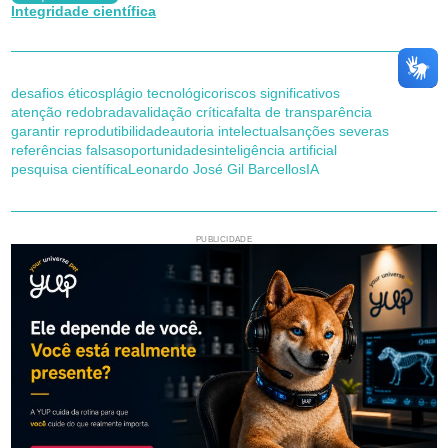
Integridade científica
desafios éticos
plágio tecnológico
riscos significativos
atenção redobrada
validação crítica
falta de transparência
garantir reprodutibilidade
autoria intelectual
sanções severas
referências falsas
oportunidades
inteligência artificial
pesquisa científica
Leonardo José Gil Barcellos
IA
PUBLICIDADE