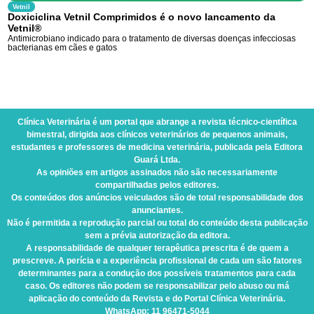
Vetnil
Doxiciclina Vetnil Comprimidos é o novo lancamento da
Vetnil®
Antimicrobiano indicado para o tratamento de diversas doenças infecciosas
bacterianas em cães e gatos
Clínica Veterinária
é um portal que abrange a revista técnico-científica
bimestral, dirigida aos clínicos veterinários de pequenos animais,
estudantes e professores de medicina veterinária, publicada pela Editora
Guará Ltda.
As opiniões em artigos assinados não são necessariamente
compartilhadas pelos editores.
Os conteúdos dos anúncios veiculados são de total responsabilidade dos
anunciantes.
Não é permitida a reprodução parcial ou total do conteúdo desta publicação
sem a prévia autorização da editora.
A responsabilidade de qualquer terapêutica prescrita é de quem a
prescreve. A perícia e a experiência profissional de cada um são fatores
determinantes para a condução dos possíveis tratamentos para cada
caso. Os editores não podem se responsabilizar pelo abuso ou má
aplicação do conteúdo da Revista e do Portal Clínica Veterinária.
WhatsApp
: 11 96471-5044