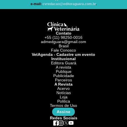
e-mail:
cvredacao@editoraguara.com.br
.
Contato
+55 (11) 98250-0016
admedguara@gmail.com
Brasil
Fale Conosco
VetAgenda - Cadastre um evento
Institucional
Editora Guará
A revista
Publique
Publicidade
Parceiros
A Revista
Acervo
Notícias
Loja
Politica
Termos de Uso
Assine
Redes Sociais