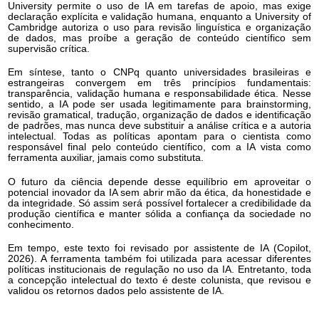
University permite o uso de IA em tarefas de apoio, mas exige
declaração explícita e validação humana, enquanto a University of
Cambridge autoriza o uso para revisão linguística e organização
de dados, mas proíbe a geração de conteúdo científico sem
supervisão crítica.
Em síntese, tanto o CNPq quanto universidades brasileiras e
estrangeiras convergem em três princípios fundamentais:
transparência, validação humana e responsabilidade ética. Nesse
sentido, a IA pode ser usada legitimamente para brainstorming,
revisão gramatical, tradução, organização de dados e identificação
de padrões, mas nunca deve substituir a análise crítica e a autoria
intelectual. Todas as políticas apontam para o cientista como
responsável final pelo conteúdo científico, com a IA vista como
ferramenta auxiliar, jamais como substituta.
O futuro da ciência depende desse equilíbrio em aproveitar o
potencial inovador da IA sem abrir mão da ética, da honestidade e
da integridade. Só assim será possível fortalecer a credibilidade da
produção científica e manter sólida a confiança da sociedade no
conhecimento.
Em tempo, este texto foi revisado por assistente de IA (Copilot,
2026). A ferramenta também foi utilizada para acessar diferentes
políticas institucionais de regulação no uso da IA. Entretanto, toda
a concepção intelectual do texto é deste colunista, que revisou e
validou os retornos dados pelo assistente de IA.