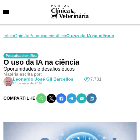
Início
Opinião
Pesquisa científica
O uso da IA na ciência
SUGESTÕES DE BUSCA
Pesquisa científica
O uso da IA na ciência
Entidades
VetAgenda
Oportunidades e desafios éticos
Especialidades
Matéria escrita por:
Leonardo José Gil Barcellos
7.731
24 de maio de 2026
COMPARTILHE