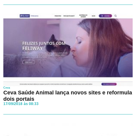
Ao avançar aceito os
Termos e Condições
e a
Política de
Privacidade
da Clínica veterinária.
Ceva
Ceva Saúde Animal lança novos sites e reformula
dois portais
17/09/2018 às 08:33