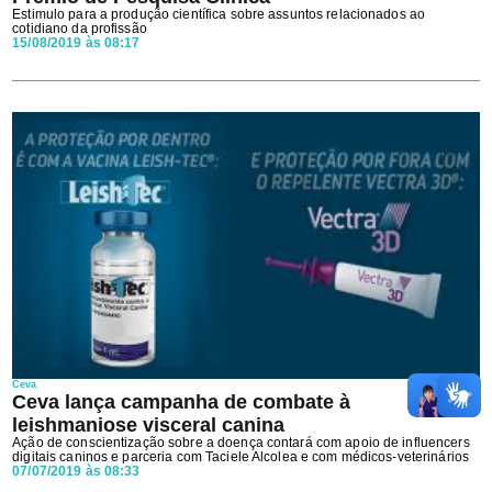
Estimulo para a produção científica sobre assuntos relacionados ao
cotidiano da profissão
15/08/2019 às 08:17
Ceva
Ceva lança campanha de combate à
leishmaniose visceral canina
Ação de conscientização sobre a doença contará com apoio de influencers
digitais caninos e parceria com Taciele Alcolea e com médicos-veterinários
07/07/2019 às 08:33