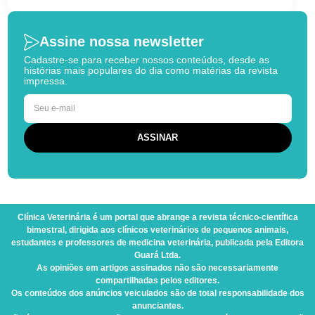
Assine nossa newsletter
Cadastre-se para receber nossos conteúdos, desde as
histórias mais populares do dia como matérias da revista
impressa.
Clínica Veterinária
é um portal que abrange a revista técnico-científica
bimestral, dirigida aos clínicos veterinários de pequenos animais,
estudantes e professores de medicina veterinária, publicada pela Editora
Guará Ltda.
As opiniões em artigos assinados não são necessariamente
compartilhadas pelos editores.
Os conteúdos dos anúncios veiculados são de total responsabilidade dos
anunciantes.