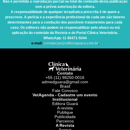
Não é permitida a reprodução parcial ou total do conteúdo desta publicação
sem a prévia autorização da editora.
A responsabilidade de qualquer terapêutica prescrita é de quem a
prescreve. A perícia e a experiência profissional de cada um são fatores
determinantes para a condução dos possíveis tratamentos para cada
caso. Os editores não podem se responsabilizar pelo abuso ou má
aplicação do conteúdo da Revista e do Portal Clínica Veterinária.
WhatsApp
: 11 96471-5044
e-mail:
cvredacao@editoraguara.com.br
.
Contato
+55 (11) 98250-0016
admedguara@gmail.com
Brasil
Fale Conosco
VetAgenda - Cadastre um evento
Institucional
Editora Guará
A revista
Publique
Publicidade
Parceiros
A Revista
Acervo