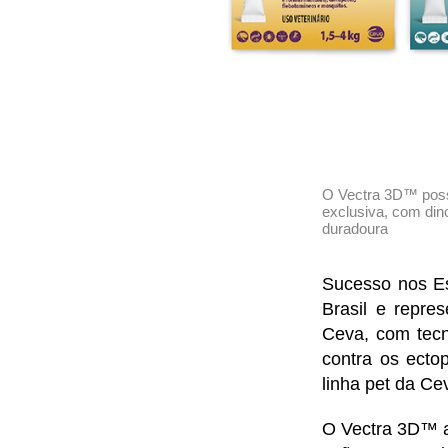
O Vectra 3D™ possu
exclusiva, com dino
duradoura
S
ucesso nos E
Brasil e repre
Ceva, com tecn
contra os ecto
linha pet da Ce
O Vectra 3D™ a