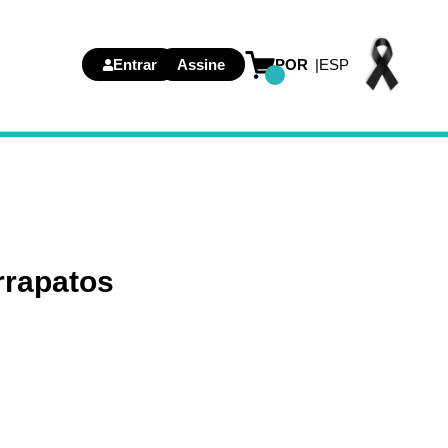
Entrar
Assine
POR
ESP
rrapatos