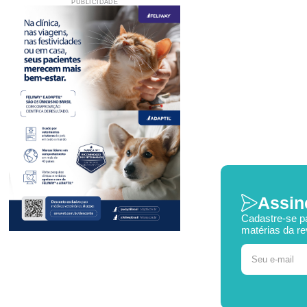
PUBLICIDADE
Assin
Cadastre-se p
matérias da re