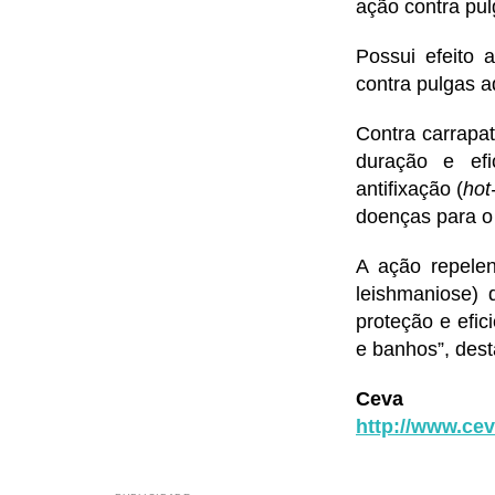
ação contra pul
Possui efeito 
contra pulgas a
Contra carrapa
duração e ef
antifixação (
hot
doenças para o
A ação repelen
leishmaniose) 
proteção e efi
e banhos”, dest
Ceva
http://www.ce