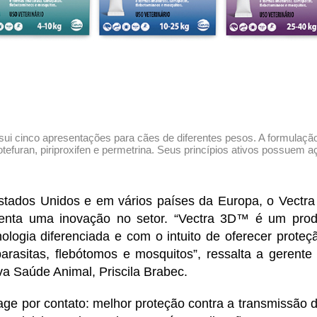
i cinco apresentações para cães de diferentes pesos. A formulação
tefuran, piriproxifen e permetrina. Seus princípios ativos possuem a
stados Unidos e em vários países da Europa, o Vect
senta uma inovação no setor. “Vectra 3D™ é um pro
ologia diferenciada e com o intuito de oferecer proteç
parasitas, flebótomos e mosquitos”, ressalta a gerente
va Saúde Animal, Priscila Brabec.
ge por contato: melhor proteção contra a transmissão 