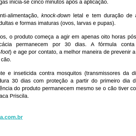
gas inicia-se cinco minutos após a aplicação.
anti-alimentação,
knock-down
letal e tem duração de 
dultas e formas imaturas (ovos, larvas e pupas).
tos, o produto começa a agir em apenas oito horas pós
icácia permanecem por 30 dias. A fórmula conta
-foot
) e age por contato, a melhor maneira de prevenir 
 cão.
te e inseticida contra mosquitos (transmissores da dir
dura 30 dias com proteção a partir do primeiro dia d
ciência do produto permanecem mesmo se o cão tiver c
aca Priscila.
va.com.br