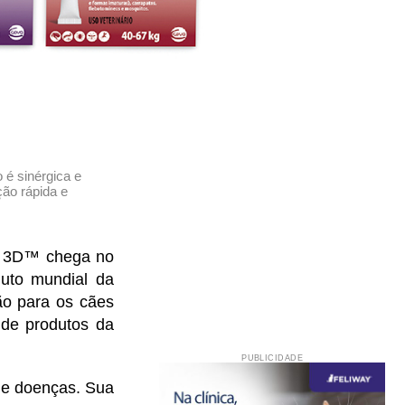
 é sinérgica e
ção rápida e
ra 3D™ chega no
duto mundial da
ão para os cães
 de produtos da
PUBLICIDADE
de doenças. Sua