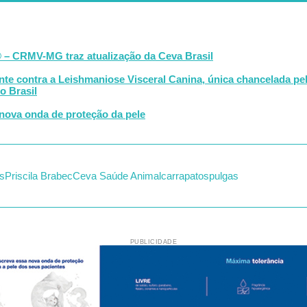
 – CRMV-MG traz atualização da Ceva Brasil
te contra a Leishmaniose Visceral Canina, única chancelada p
o Brasil
ova onda de proteção da pele
s
Priscila Brabec
Ceva Saúde Animal
carrapatos
pulgas
PUBLICIDADE