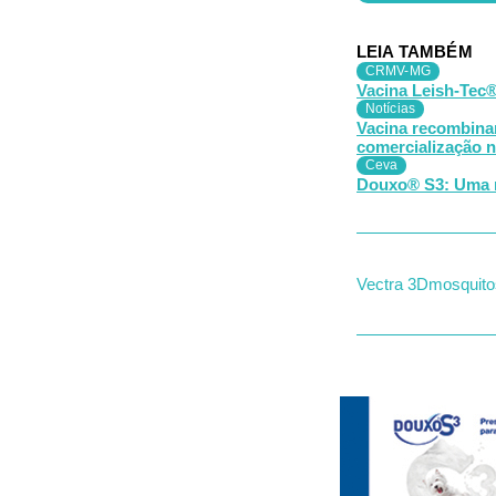
LEIA TAMBÉM
CRMV-MG
Vacina Leish-Tec®
Notícias
Vacina recombinan
comercialização n
Ceva
Douxo® S3: Uma n
Vectra 3D
mosquito