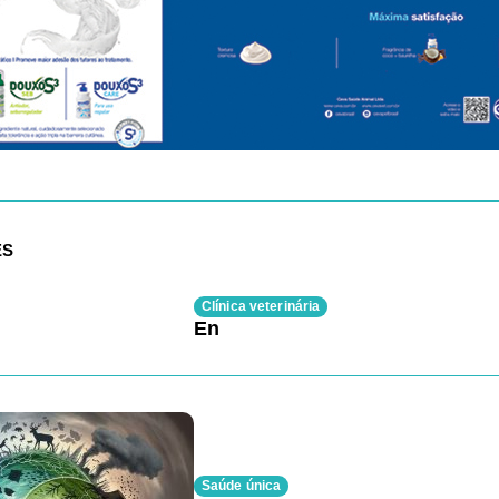
ES
Clínica veterinária
En
Saúde única