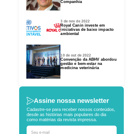
Companhia
3 de nov de 2022
Royal Canin investe em
iniciativas de baixo impacto
ambiental
10 de out de 2022
Convenção da ABHV abordou
gestão e bem-estar na
medicina veterinária
Assine nossa newsletter
Cadastre-se para receber nossos conteúdos,
desde as histórias mais populares do dia
como matérias da revista impressa.