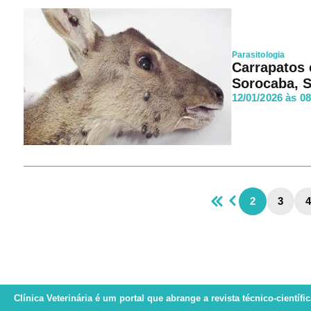
Parasitologia
Carrapatos 
Sorocaba, S
12/01/2026 às 0
2
3
4
Clínica Veterinária
é um portal que abrange a revista técnico-científi