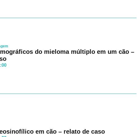
magem
omográficos do mieloma múltiplo em um cão –
aso
8:00
osinofílico em cão – relato de caso