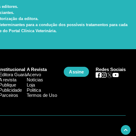
 editores.
ciantes.
torização da editora.
s determinantes para a condução dos possíveis tratamentos para cada
do Portal Clínica Veterinária.
Institucional
A Revista
Redes Sociais
Assine
Editora Guará
Acervo
A revista
Notícias
Publique
Loja
Publicidade
Politica
Parceiros
Termos de Uso