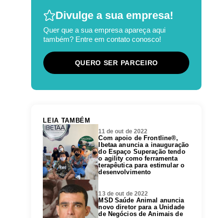
Divulge a sua empresa!
Quer que a sua empresa apareça aqui
também? Entre em contato conosco!
QUERO SER PARCEIRO
LEIA TAMBÉM
11 de out de 2022
Com apoio de Frontline®,
Ibetaa anuncia a inauguração
do Espaço Superação tendo
o agility como ferramenta
terapêutica para estimular o
desenvolvimento
13 de out de 2022
MSD Saúde Animal anuncia
novo diretor para a Unidade
de Negócios de Animais de