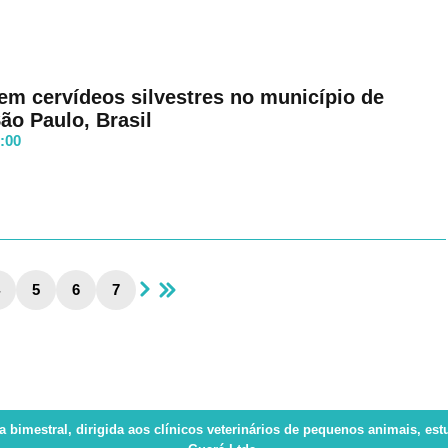
em cervídeos silvestres no município de
ão Paulo, Brasil
8:00
5
6
7
ca bimestral, dirigida aos clínicos veterinários de pequenos animais, es