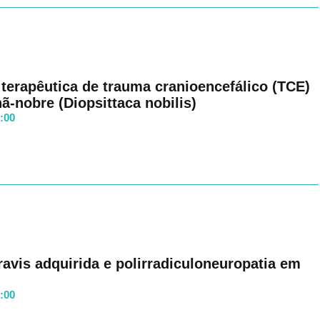
erapêutica de trauma cranioencefálico (TCE)
-nobre (Diopsittaca nobilis)
8:00
ravis adquirida e polirradiculoneuropatia em
8:00