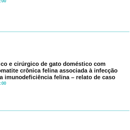
8:00
ico e cirúrgico de gato doméstico com
matite crônica felina associada à infecção
s
Termos e Condições
e a
Política de Privacidade
da Clínica veterinária.
a imunodeficiência felina – relato de caso
8:00