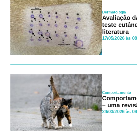
Dermatologia
Avaliação d
teste cutân
literatura
17/05/2026 às 0
Comportamento
Comportamen
– uma revis
24/03/2026 às 0