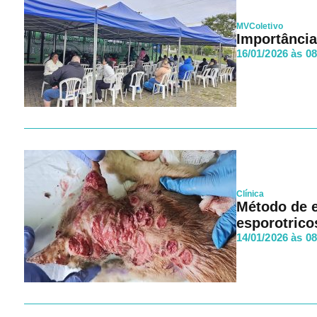
MVColetivo
Importância
16/01/2026 às 0
Clínica
Método de e
esporotrico
14/01/2026 às 0