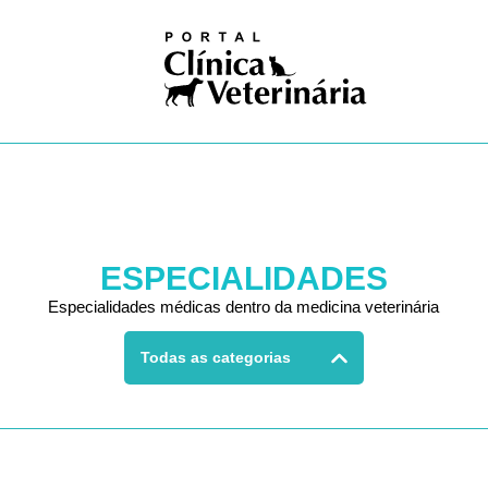
iosas
ivismo
na nuclear
ogia
gia
logia
ologia
gia
dia
ia clínica
ESPECIALIDADES
ologia
ução
Especialidades médicas dentro da medicina veterinária
Pública
Todas as categorias
Única
ogia
res
logia
ses