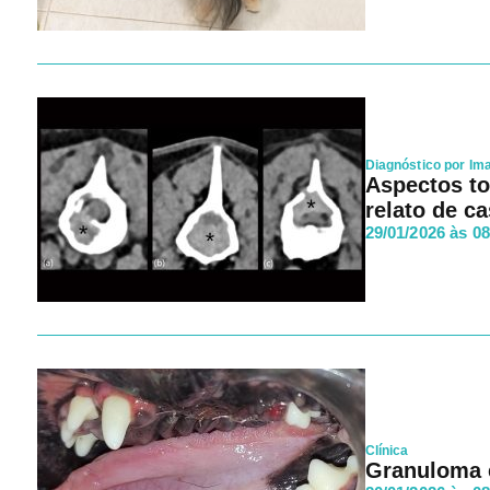
Diagnóstico por I
Aspectos t
relato de c
29/01/2026 às 0
Clínica
Granuloma e