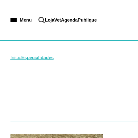
CRMV-MS
Infecc
CRMV-MT
Intens
CRMV-PA
Medici
Menu
Loja
VetAgenda
Publique
CRMV-PE
Neurol
CRMV-PB
Nefrolo
CRMV-PI
Odonto
CRMV-PR
Oftalm
CRMV-RJ
Oncolo
Início
Especialidades
CRMV-RN
Ortope
CRMV-RR
Patolog
CRMV-RS
Parasit
CRMV-SC
Reprod
CRMV-SE
Saúde 
CRMV-SP
Saúde 
CRMV-TO
Semiol
Silvest
Toxico
Zoono