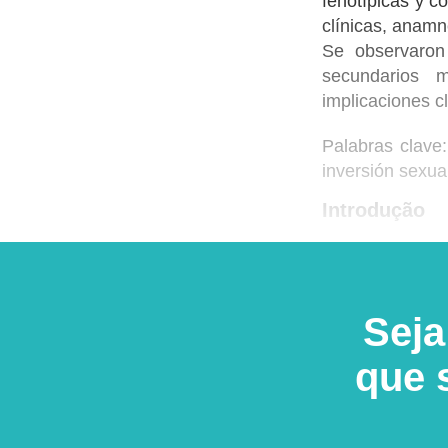
fenotípicas y c
clínicas, anamn
Se observaron 
secundarios m
implicaciones cl
Palabras clave:
inversión sexua
Introdução
Seja
que 