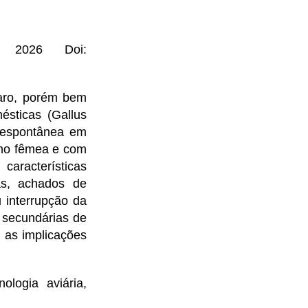
, 2026 Doi:
aro, porém bem
ésticas (Gallus
l espontânea em
omo fêmea e com
aracterísticas
as, achados de
 interrupção da
s secundárias de
 as implicações
ologia aviária,