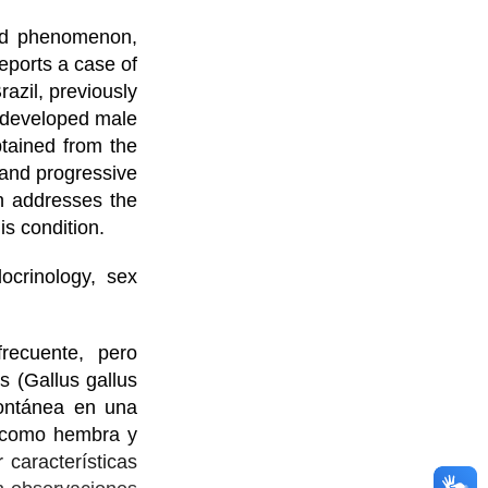
ted phenomenon,
reports a case of
azil, previously
ly developed male
btained from the
 and progressive
n addresses the
is condition.
ocrinology, sex
ecuente, pero
 (Gallus gallus
pontánea en una
a como hembra y
características