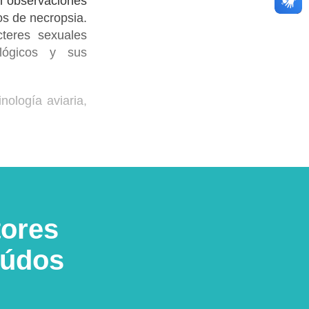
en observaciones
os de necropsia.
cteres sexuales
ológicos y sus
nología aviaria,
tores
eúdos