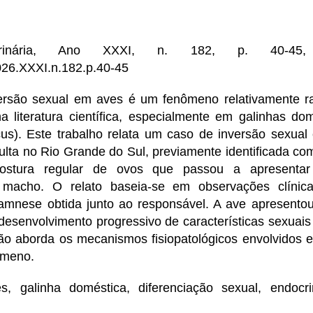
terinária, Ano XXXI, n. 182, p. 40-45
026.XXXI.n.182.p.40-45
ersão sexual em aves é um fenômeno relativamente r
 literatura científica, especialmente em galinhas dom
cus). Este trabalho relata um caso de inversão sexua
ulta no Rio Grande do Sul, previamente identificada c
postura regular de ovos que passou a apresentar c
e macho. O relato baseia-se em observações clínic
amnese obtida junto ao responsável. A ave apresentou
desenvolvimento progressivo de características sexuai
são aborda os mecanismos fisiopatológicos envolvidos e
ômeno.
s, galinha doméstica, diferenciação sexual, endocrin