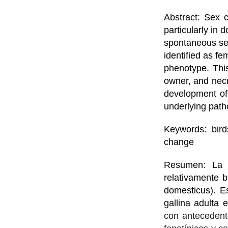
Abstract: Sex 
particularly in 
spontaneous sex
identified as fe
phenotype. This
owner, and necr
development of
underlying path
Keywords: bird
change
Resumen: La 
relativamente 
domesticus). E
gallina adulta
con antecedent