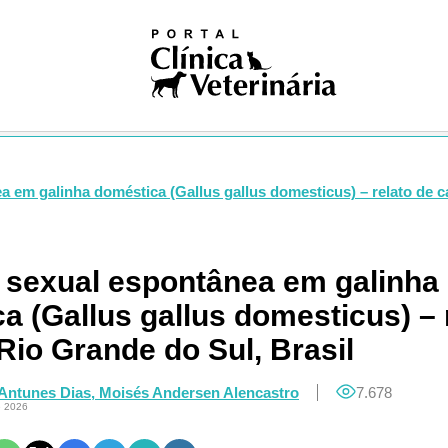
iosas
ivismo
na nuclear
ogia
gia
logia
ologia
gia
a em galinha doméstica (Gallus gallus domesticus) – relato de c
dia
ia clínica
ologia
 sexual espontânea em galinha
ução
a (Gallus gallus domesticus) – 
Pública
Única
Rio Grande do Sul, Brasil
ogia
res
Antunes Dias,
Moisés Andersen Alencastro
7.678
e 2026
logia
ses