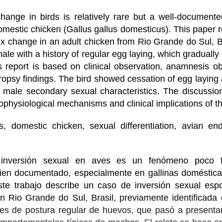
change in birds is relatively rare but a well-documen
domestic chicken (Gallus gallus domesticus). This paper 
 change in an adult chicken from Rio Grande do Sul, Br
male with a history of regular egg laying, which gradual
 report is based on clinical observation, anamnesis o
opsy findings. The bird showed cessation of egg laying
 male secondary sexual characteristics. The discussio
ophysiological mechanisms and clinical implications of th
s, domestic chicken, sexual differentiation, avian end
inversión sexual en aves es un fenómeno poco fr
bien documentado, especialmente en gallinas domésticas
ste trabajo describe un caso de inversión sexual es
 en Rio Grande do Sul, Brasil, previamente identificad
es de postura regular de huevos, que pasó a presentar 