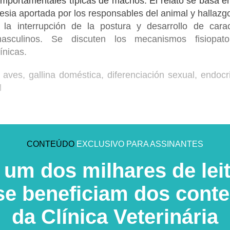
omportamentales típicas de machos. El relato se basa 
esia aportada por los responsables del animal y hallazg
la interrupción de la postura y desarrollo de cara
asculinos. Se discuten los mecanismos fisiopat
ínicas.
 aves, gallina doméstica, diferenciación sexual, endocri
l
CONTEÚDO
EXCLUSIVO PARA ASSINANTES
 um dos milhares de lei
se beneficiam dos cont
da Clínica Veterinária