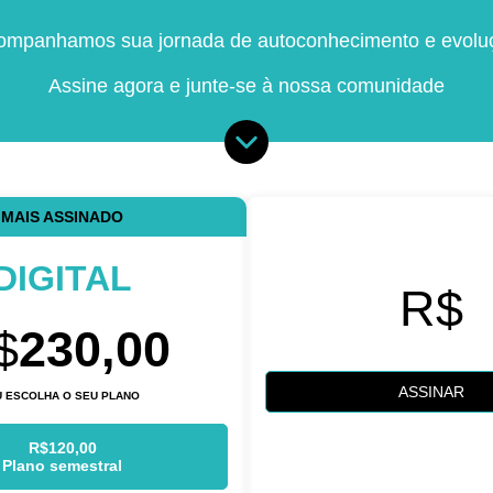
ompanhamos sua jornada de autoconhecimento e evolu
Assine agora e junte-se à nossa comunidade
MAIS ASSINADO
DIGITAL
R$
$
230,00
ASSINAR
 ESCOLHA O SEU PLANO
R$120,00
Plano semestral