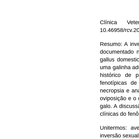
Clínica Ve
10.46958/rcv.2
Resumo: A inv
documentado na
gallus domesti
uma galinha ad
histórico de 
fenotípicas d
necropsia e an
oviposição e o 
galo. A discus
clínicas do fen
Unitermos: ave
inversão sexual