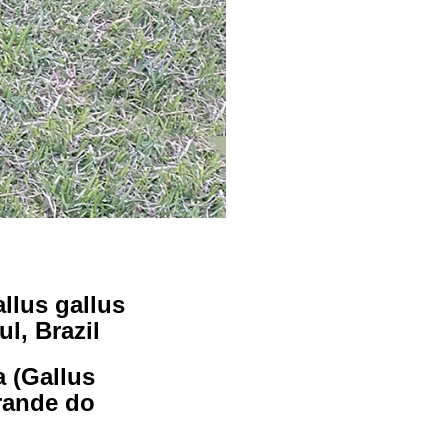
llus gallus
l, Brazil
 (Gallus
rande do