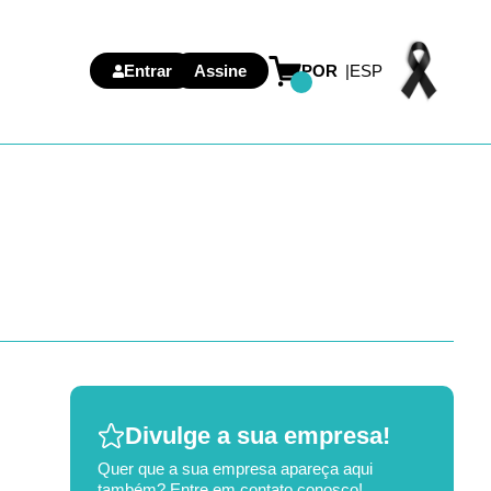
Entrar
Assine
POR
ESP
Divulge a sua empresa!
Quer que a sua empresa apareça aqui
também? Entre em contato conosco!