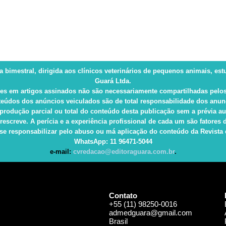
ca bimestral, dirigida aos clínicos veterinários de pequenos animais, es
Guará Ltda.
es em artigos assinados não são necessariamente compartilhadas pelos
eúdos dos anúncios veiculados são de total responsabilidade dos anun
produção parcial ou total do conteúdo desta publicação sem a prévia au
rescreve. A perícia e a experiência profissional de cada um são fatore
e responsabilizar pelo abuso ou má aplicação do conteúdo da Revista e 
WhatsApp
: 11 96471-5044
e-mail:
cvredacao@editoraguara.com.br
.
Contato
+55 (11) 98250-0016
admedguara@gmail.com
Brasil