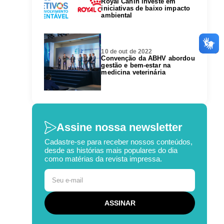
Royal Canin investe em
iniciativas de baixo impacto
ambiental
10 de out de 2022
Convenção da ABHV abordou
gestão e bem-estar na
medicina veterinária
Assine nossa newsletter
Cadastre-se para receber nossos conteúdos,
desde as histórias mais populares do dia
como matérias da revista impressa.