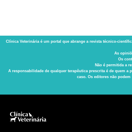
Clínica Veterinária
é um portal que abrange a revista técnico-científi
As opiniõ
Os cont
Não é permitida a re
A responsabilidade de qualquer terapêutica prescrita é de quem a p
caso. Os editores não podem s