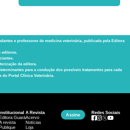
tudantes e professores de medicina veterinária, publicada pela Editora
 editores.
ciantes.
torização da editora.
s determinantes para a condução dos possíveis tratamentos para cada
do Portal Clínica Veterinária.
Institucional
A Revista
Redes Sociais
Assine
Editora Guará
Acervo
A revista
Notícias
Publique
Loja