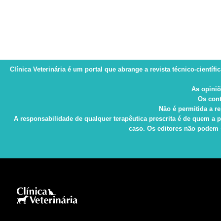
Clínica Veterinária
é um portal que abrange a revista técnico-científi
As opiniõ
Os cont
Não é permitida a re
A responsabilidade de qualquer terapêutica prescrita é de quem a p
caso. Os editores não podem s