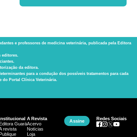
tudantes e professores de medicina veterinária, publicada pela Editora
 editores.
ciantes.
torização da editora.
s determinantes para a condução dos possíveis tratamentos para cada
do Portal Clínica Veterinária.
Institucional
A Revista
Redes Sociais
Assine
Editora Guará
Acervo
A revista
Notícias
Publique
Loja