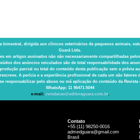
ca bimestral, dirigida aos clínicos veterinários de pequenos animais, es
Guará Ltda.
es em artigos assinados não são necessariamente compartilhadas pelos
eúdos dos anúncios veiculados são de total responsabilidade dos anun
produção parcial ou total do conteúdo desta publicação sem a prévia au
rescreve. A perícia e a experiência profissional de cada um são fatore
e responsabilizar pelo abuso ou má aplicação do conteúdo da Revista e 
WhatsApp
: 11 96471-5044
e-mail:
cvredacao@editoraguara.com.br
.
Contato
+55 (11) 98250-0016
admedguara@gmail.com
Brasil