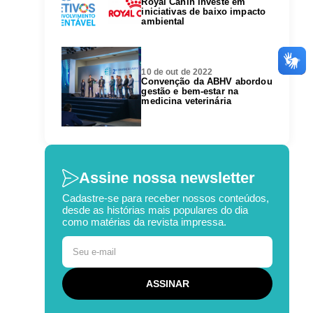
Royal Canin investe em
iniciativas de baixo impacto
ambiental
10 de out de 2022
Convenção da ABHV abordou
gestão e bem-estar na
medicina veterinária
Assine nossa newsletter
Cadastre-se para receber nossos conteúdos,
desde as histórias mais populares do dia
como matérias da revista impressa.