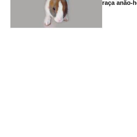
raça anão-h