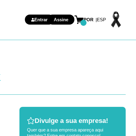
Entrar
Assine
POR
ESP
K
Divulge a sua empresa!
Quer que a sua empresa apareça aqui
também? Entre em contato conosco!