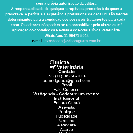
sem a prévia autorização da editora.
A responsabilidade de qualquer terapêutica prescrita é de quem a
prescreve. A perícia e a experiência profissional de cada um são fatores
determinantes para a condução dos possíveis tratamentos para cada
caso. Os editores não podem se responsabilizar pelo abuso ou má
aplicação do conteúdo da Revista e do Portal Clínica Veterinária.
WhatsApp
: 11 96471-5044
e-mail:
cvredacao@editoraguara.com.br
.
Contato
+55 (11) 98250-0016
admedguara@gmail.com
Brasil
Fale Conosco
VetAgenda - Cadastre um evento
Institucional
Editora Guará
A revista
Publique
Publicidade
Parceiros
A Revista
Acervo