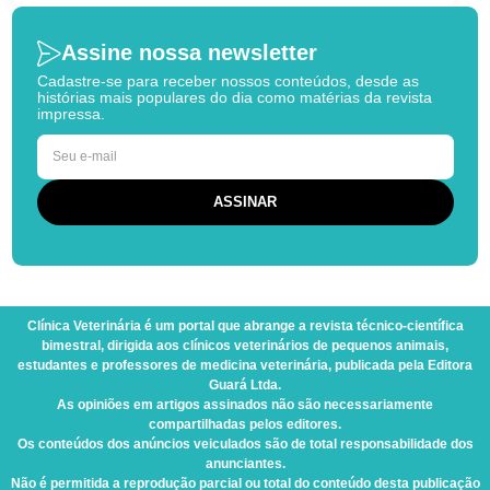
Assine nossa newsletter
Cadastre-se para receber nossos conteúdos, desde as
histórias mais populares do dia como matérias da revista
impressa.
Clínica Veterinária
é um portal que abrange a revista técnico-científica
bimestral, dirigida aos clínicos veterinários de pequenos animais,
estudantes e professores de medicina veterinária, publicada pela Editora
Guará Ltda.
As opiniões em artigos assinados não são necessariamente
compartilhadas pelos editores.
Os conteúdos dos anúncios veiculados são de total responsabilidade dos
anunciantes.
Não é permitida a reprodução parcial ou total do conteúdo desta publicação