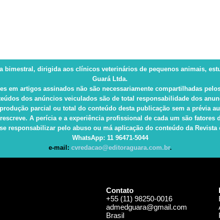
ca bimestral, dirigida aos clínicos veterinários de pequenos animais, es
Guará Ltda.
es em artigos assinados não são necessariamente compartilhadas pelos
eúdos dos anúncios veiculados são de total responsabilidade dos anun
produção parcial ou total do conteúdo desta publicação sem a prévia au
rescreve. A perícia e a experiência profissional de cada um são fatore
e responsabilizar pelo abuso ou má aplicação do conteúdo da Revista e 
WhatsApp
: 11 96471-5044
e-mail:
cvredacao@editoraguara.com.br
.
Contato
+55 (11) 98250-0016
admedguara@gmail.com
Brasil