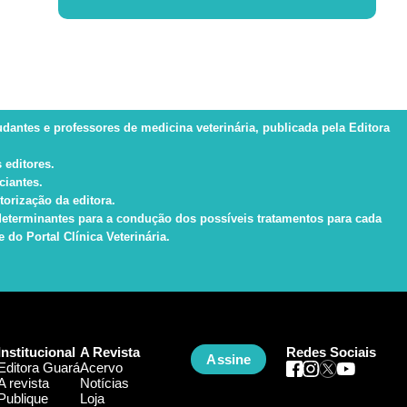
tudantes e professores de medicina veterinária, publicada pela Editora
 editores.
ciantes.
torização da editora.
s determinantes para a condução dos possíveis tratamentos para cada
do Portal Clínica Veterinária.
Institucional
A Revista
Redes Sociais
Assine
Editora Guará
Acervo
A revista
Notícias
Publique
Loja