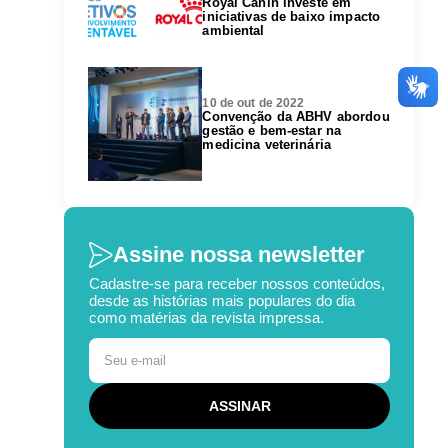
Royal Canin investe em
iniciativas de baixo impacto
ambiental
10 de out de 2022
Convenção da ABHV abordou
gestão e bem-estar na
medicina veterinária
Assine nossa newsletter
Cadastre-se para receber nossos conteúdos,
desde as histórias mais populares do dia
como matérias da revista impressa.