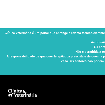
Clínica Veterinária
é um portal que abrange a revista técnico-científi
As opiniõ
Os cont
Não é permitida a re
A responsabilidade de qualquer terapêutica prescrita é de quem a p
caso. Os editores não podem s