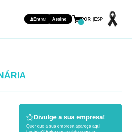
Entrar
Assine
POR
ESP
INÁRIA
Divulge a sua empresa!
Quer que a sua empresa apareça aqui
também? Entre em contato conosco!