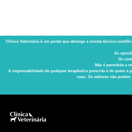
Clínica Veterinária
é um portal que abrange a revista técnico-científi
As opiniõ
Os cont
Não é permitida a re
A responsabilidade de qualquer terapêutica prescrita é de quem a p
caso. Os editores não podem s