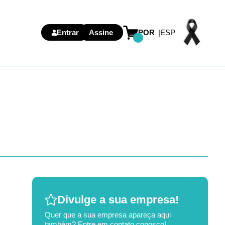
Entrar
Assine
POR
ESP
Divulge a sua empresa!
Quer que a sua empresa apareça aqui
também? Entre em contato conosco!