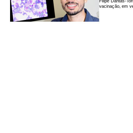
Filipe Dantas-To
vacinação, em v