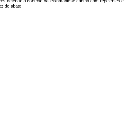
rres defende o controle da leishmaniose canina com repelentes e
ez do abate