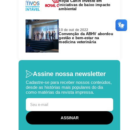
Royal Canin investe em
iniciativas de baixo impacto
ambiental
10 de out de 2022
Convenção da ABHV abordou
gestão e bem-estar na
medicina veterinária
Assine nossa newsletter
Cadastre-se para receber nossos conteúdos,
desde as histórias mais populares do dia
como matérias da revista impressa.