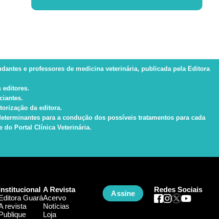
tudantes e professores de medicina veterinária, publicada pela Editora
 editores.
ciantes.
torização da editora.
s determinantes para a condução dos possíveis tratamentos para cada
do Portal Clínica Veterinária.
Institucional
A Revista
Redes Sociais
Assine
Editora Guará
Acervo
A revista
Notícias
Publique
Loja