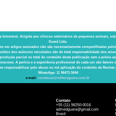
ca bimestral, dirigida aos clínicos veterinários de pequenos animais, es
Guará Ltda.
es em artigos assinados não são necessariamente compartilhadas pelos
eúdos dos anúncios veiculados são de total responsabilidade dos anun
produção parcial ou total do conteúdo desta publicação sem a prévia au
rescreve. A perícia e a experiência profissional de cada um são fatore
e responsabilizar pelo abuso ou má aplicação do conteúdo da Revista e 
WhatsApp
: 11 96471-5044
e-mail:
cvredacao@editoraguara.com.br
.
Contato
+55 (11) 98250-0016
admedguara@gmail.com
Brasil