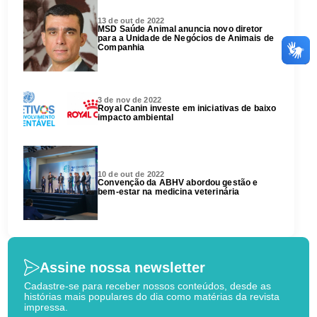
13 de out de 2022
MSD Saúde Animal anuncia novo diretor
para a Unidade de Negócios de Animais de
Companhia
3 de nov de 2022
Royal Canin investe em iniciativas de baixo
impacto ambiental
10 de out de 2022
Convenção da ABHV abordou gestão e
bem-estar na medicina veterinária
Assine nossa newsletter
Cadastre-se para receber nossos conteúdos, desde as
histórias mais populares do dia como matérias da revista
impressa.