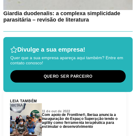
Giardia duodenalis: a complexa simplicidade
parasitária – revisão de literatura
Divulge a sua empresa!
Quer que a sua empresa apareça aqui também? Entre em
contato conosco!
QUERO SER PARCEIRO
LEIA TAMBÉM
11 de out de 2022
Com apoio de Frontline®, Ibetaa anuncia a
inauguração do Espaço Superação tendo o
agility como ferramenta terapêutica para
estimular o desenvolvimento