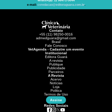
WhatsApp
: 11 96471-5044
e-mail:
cvredacao@editoraguara.com.br
.
Contato
+55 (11) 98250-0016
admedguara@gmail.com
Brasil
Fale Conosco
VetAgenda - Cadastre um evento
Institucional
Editora Guará
A revista
Publique
Publicidade
Parceiros
A Revista
Acervo
Notícias
Loja
Politica
Termos de Uso
Assine
Redes Sociais