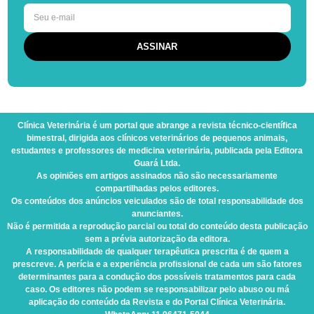
Clínica Veterinária
é um portal que abrange a revista técnico-científica
bimestral, dirigida aos clínicos veterinários de pequenos animais,
estudantes e professores de medicina veterinária, publicada pela Editora
Guará Ltda.
As opiniões em artigos assinados não são necessariamente
compartilhadas pelos editores.
Os conteúdos dos anúncios veiculados são de total responsabilidade dos
anunciantes.
Não é permitida a reprodução parcial ou total do conteúdo desta publicação
sem a prévia autorização da editora.
A responsabilidade de qualquer terapêutica prescrita é de quem a
prescreve. A perícia e a experiência profissional de cada um são fatores
determinantes para a condução dos possíveis tratamentos para cada
caso. Os editores não podem se responsabilizar pelo abuso ou má
aplicação do conteúdo da Revista e do Portal Clínica Veterinária.