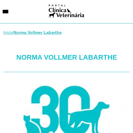
Início
Norma Vollmer Labarthe
SUGESTÕES DE BUSCA
NORMA VOLLMER LABARTHE
Entidades
VetAgenda
Especialidades