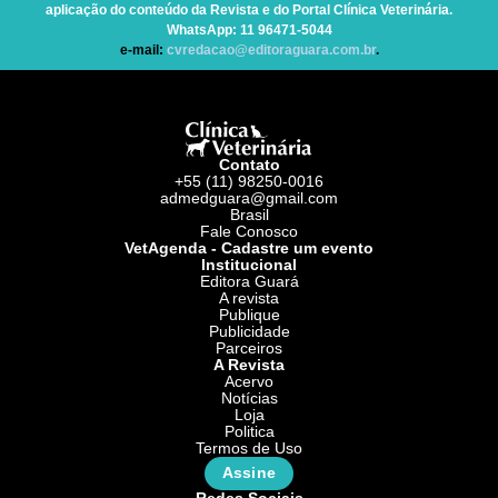
aplicação do conteúdo da Revista e do Portal Clínica Veterinária.
WhatsApp
: 11 96471-5044
e-mail:
cvredacao@editoraguara.com.br
.
Contato
+55 (11) 98250-0016
admedguara@gmail.com
Brasil
Fale Conosco
VetAgenda - Cadastre um evento
Institucional
Editora Guará
A revista
Publique
Publicidade
Parceiros
A Revista
Acervo
Notícias
Loja
Politica
Termos de Uso
Assine