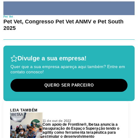
Pet Vet
Pet Vet, Congresso Pet Vet ANMV e Pet South
2025
Divulge a sua empresa!
Quer que a sua empresa apareça aqui também? Entre em
contato conosco!
QUERO SER PARCEIRO
LEIA TAMBÉM
11 de out de 2022
Com apoio de Frontline®, Ibetaa anuncia a
inauguração do Espaço Superação tendo o
agility como ferramenta terapêutica para
estimular o desenvolvimento