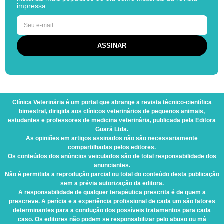
impressa.
Clínica Veterinária
é um portal que abrange a revista técnico-científica
bimestral, dirigida aos clínicos veterinários de pequenos animais,
estudantes e professores de medicina veterinária, publicada pela Editora
Guará Ltda.
As opiniões em artigos assinados não são necessariamente
compartilhadas pelos editores.
Os conteúdos dos anúncios veiculados são de total responsabilidade dos
anunciantes.
Não é permitida a reprodução parcial ou total do conteúdo desta publicação
sem a prévia autorização da editora.
A responsabilidade de qualquer terapêutica prescrita é de quem a
prescreve. A perícia e a experiência profissional de cada um são fatores
determinantes para a condução dos possíveis tratamentos para cada
caso. Os editores não podem se responsabilizar pelo abuso ou má