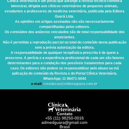
Clínica Veterinária
é um portal que abrange a revista técnico-científica
bimestral, dirigida aos clínicos veterinários de pequenos animais,
estudantes e professores de medicina veterinária, publicada pela Editora
Guará Ltda.
As opiniões em artigos assinados não são necessariamente
compartilhadas pelos editores.
Os conteúdos dos anúncios veiculados são de total responsabilidade dos
anunciantes.
Não é permitida a reprodução parcial ou total do conteúdo desta publicação
sem a prévia autorização da editora.
A responsabilidade de qualquer terapêutica prescrita é de quem a
prescreve. A perícia e a experiência profissional de cada um são fatores
determinantes para a condução dos possíveis tratamentos para cada
caso. Os editores não podem se responsabilizar pelo abuso ou má
aplicação do conteúdo da Revista e do Portal Clínica Veterinária.
WhatsApp
: 11 96471-5044
e-mail:
cvredacao@editoraguara.com.br
.
Contato
+55 (11) 98250-0016
admedguara@gmail.com
Brasil