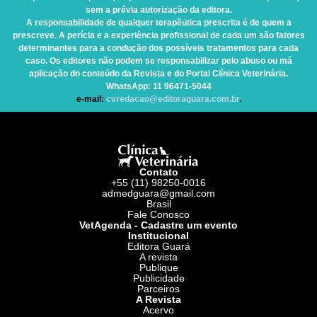
sem a prévia autorização da editora.
A responsabilidade de qualquer terapêutica prescrita é de quem a
prescreve. A perícia e a experiência profissional de cada um são fatores
determinantes para a condução dos possíveis tratamentos para cada
caso. Os editores não podem se responsabilizar pelo abuso ou má
aplicação do conteúdo da Revista e do Portal Clínica Veterinária.
WhatsApp
: 11 96471-5044
e-mail:
cvredacao@editoraguara.com.br
.
Contato
+55 (11) 98250-0016
admedguara@gmail.com
Brasil
Fale Conosco
VetAgenda - Cadastre um evento
Institucional
Editora Guará
A revista
Publique
Publicidade
Parceiros
A Revista
Acervo