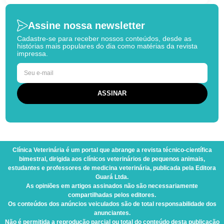
Assine nossa newsletter
Cadastre-se para receber nossos conteúdos, desde as
histórias mais populares do dia como matérias da revista
impressa.
Clínica Veterinária
é um portal que abrange a revista técnico-científica
bimestral, dirigida aos clínicos veterinários de pequenos animais,
estudantes e professores de medicina veterinária, publicada pela Editora
Guará Ltda.
As opiniões em artigos assinados não são necessariamente
compartilhadas pelos editores.
Os conteúdos dos anúncios veiculados são de total responsabilidade dos
anunciantes.
Não é permitida a reprodução parcial ou total do conteúdo desta publicação