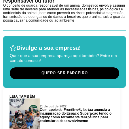
responsável ou tutor
O conceito de guarda responsável de um animal doméstico envolve assumir
uma série de deveres para atender às necessidades físicas, psicológicas e
ambientais do animal, bem como prevenir os riscos potenciais de agressão,
transmissão de doenças ou de danos a terceiros que o animal sob a guarda
possa causar à comunidade ou ao ambiente
Divulge a sua empresa!
Quer que a sua empresa apareça aqui também? Entre em
contato conosco!
QUERO SER PARCEIRO
LEIA TAMBÉM
11 de out de 2022
Com apoio de Frontline®, Ibetaa anuncia a
inauguração do Espaço Superação tendo o
agility como ferramenta terapêutica para
estimular o desenvolvimento