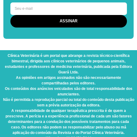
Clínica Veterinária
é um portal que abrange a revista técnico-científica
bimestral, dirigida aos clínicos veterinários de pequenos animais,
estudantes e professores de medicina veterinária, publicada pela Editora
Guará Ltda.
As opiniões em artigos assinados não são necessariamente
compartilhadas pelos editores.
Os conteúdos dos anúncios veiculados são de total responsabilidade dos
anunciantes.
Não é permitida a reprodução parcial ou total do conteúdo desta publicação
sem a prévia autorização da editora.
A responsabilidade de qualquer terapêutica prescrita é de quem a
prescreve. A perícia e a experiência profissional de cada um são fatores
determinantes para a condução dos possíveis tratamentos para cada
caso. Os editores não podem se responsabilizar pelo abuso ou má
aplicação do conteúdo da Revista e do Portal Clínica Veterinária.