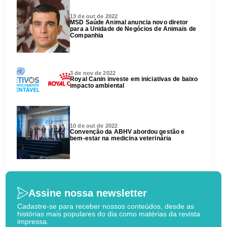
13 de out de 2022
MSD Saúde Animal anuncia novo diretor
para a Unidade de Negócios de Animais de
Companhia
3 de nov de 2022
Royal Canin investe em iniciativas de baixo
impacto ambiental
10 de out de 2022
Convenção da ABHV abordou gestão e
bem-estar na medicina veterinária
Assine nossa newsletter
Cadastre-se para receber nossos conteúdos, desde as
histórias mais populares do dia como matérias da revista
impressa.