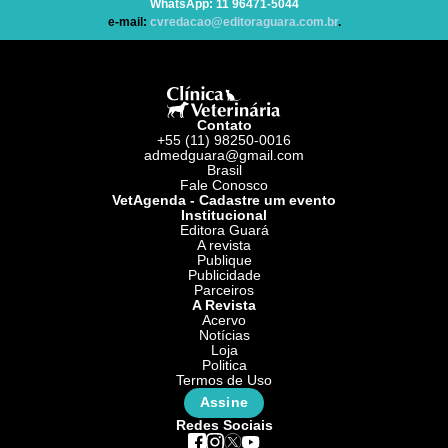
WhatsApp
: 11 96471-5044
e-mail:
cvredacao@editoraguara.com.br
.
Contato
+55 (11) 98250-0016
admedguara@gmail.com
Brasil
Fale Conosco
VetAgenda - Cadastre um evento
Institucional
Editora Guará
A revista
Publique
Publicidade
Parceiros
A Revista
Acervo
Notícias
Loja
Politica
Termos de Uso
Assine
Redes Sociais