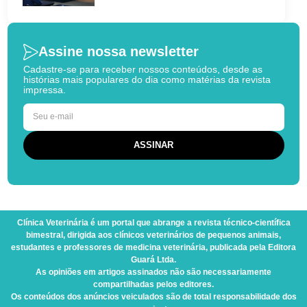
Assine nossa newsletter
Cadastre-se para receber nossos conteúdos, desde as
histórias mais populares do dia como matérias da revista
impressa.
Clínica Veterinária
é um portal que abrange a revista técnico-científica
bimestral, dirigida aos clínicos veterinários de pequenos animais,
estudantes e professores de medicina veterinária, publicada pela Editora
Guará Ltda.
As opiniões em artigos assinados não são necessariamente
compartilhadas pelos editores.
Os conteúdos dos anúncios veiculados são de total responsabilidade dos