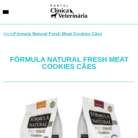
Início
Fórmula Natural Fresh Meat Cookies Cães
SUGESTÕES DE BUSCA
FÓRMULA NATURAL FRESH MEAT
Entidades
VetAgenda
COOKIES CÃES
Especialidades