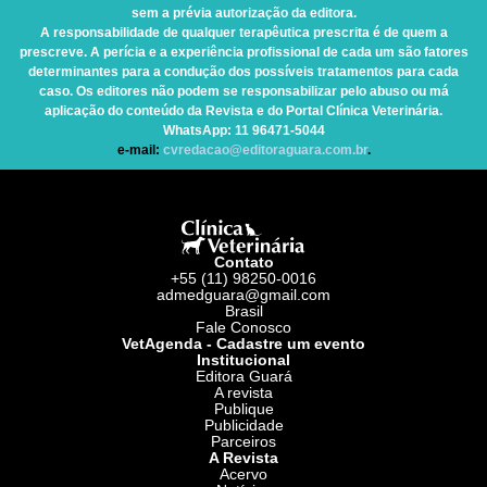
sem a prévia autorização da editora.
A responsabilidade de qualquer terapêutica prescrita é de quem a
prescreve. A perícia e a experiência profissional de cada um são fatores
determinantes para a condução dos possíveis tratamentos para cada
caso. Os editores não podem se responsabilizar pelo abuso ou má
aplicação do conteúdo da Revista e do Portal Clínica Veterinária.
WhatsApp
: 11 96471-5044
e-mail:
cvredacao@editoraguara.com.br
.
Contato
+55 (11) 98250-0016
admedguara@gmail.com
Brasil
Fale Conosco
VetAgenda - Cadastre um evento
Institucional
Editora Guará
A revista
Publique
Publicidade
Parceiros
A Revista
Acervo