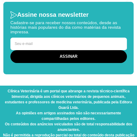
Assine nossa newsletter
Cadastre-se para receber nossos conteúdos, desde as
histórias mais populares do dia como matérias da revista
impressa.
Clínica Veterinária
é um portal que abrange a revista técnico-científica
bimestral, dirigida aos clínicos veterinários de pequenos animais,
estudantes e professores de medicina veterinária, publicada pela Editora
Guará Ltda.
As opiniões em artigos assinados não são necessariamente
compartilhadas pelos editores.
Os conteúdos dos anúncios veiculados são de total responsabilidade dos
anunciantes.
Não é permitida a reprodução parcial ou total do conteúdo desta publicação