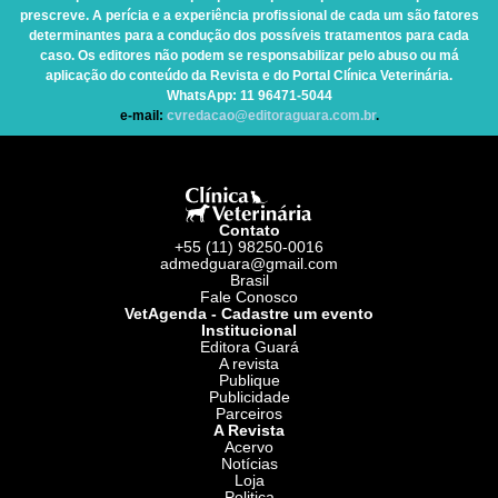
prescreve. A perícia e a experiência profissional de cada um são fatores
determinantes para a condução dos possíveis tratamentos para cada
caso. Os editores não podem se responsabilizar pelo abuso ou má
aplicação do conteúdo da Revista e do Portal Clínica Veterinária.
WhatsApp
: 11 96471-5044
e-mail:
cvredacao@editoraguara.com.br
.
Contato
+55 (11) 98250-0016
admedguara@gmail.com
Brasil
Fale Conosco
VetAgenda - Cadastre um evento
Institucional
Editora Guará
A revista
Publique
Publicidade
Parceiros
A Revista
Acervo
Notícias
Loja
Politica