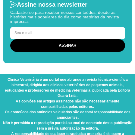
Assine nossa newsletter
Cadastre-se para receber nossos conteúdos, desde as
histórias mais populares do dia como matérias da revista
impressa.
Clínica Veterinária
é um portal que abrange a revista técnico-científica
bimestral, dirigida aos clínicos veterinários de pequenos animais,
estudantes e professores de medicina veterinária, publicada pela Editora
Guará Ltda.
As opiniões em artigos assinados não são necessariamente
compartilhadas pelos editores.
Os conteúdos dos anúncios veiculados são de total responsabilidade dos
anunciantes.
Não é permitida a reprodução parcial ou total do conteúdo desta publicação
sem a prévia autorização da editora.
A responsabilidade de qualquer terapêutica prescrita é de quem a