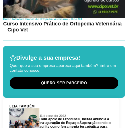
Curso Intensivo Prático de Ortopedia Veterinária – Cipo Vet
Curso Intensivo Prático de Ortopedia Veterinária
– Cipo Vet
Divulge a sua empresa!
Quer que a sua empresa apareça aqui também? Entre em
contato conosco!
QUERO SER PARCEIRO
LEIA TAMBÉM
11 de out de 2022
Com apoio de Frontline®, Ibetaa anuncia a
inauguração do Espaço Superação tendo o
agility como ferramenta terapêutica para