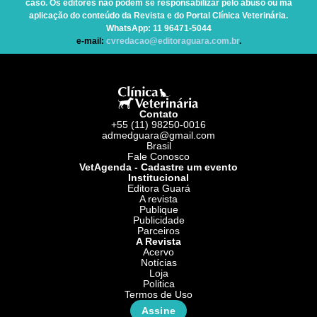
caso. Os editores não podem se responsabilizar pelo abuso ou má
aplicação do conteúdo da Revista e do Portal Clínica Veterinária.
WhatsApp
: 11 96471-5044
e-mail:
cvredacao@editoraguara.com.br
.
Contato
+55 (11) 98250-0016
admedguara@gmail.com
Brasil
Fale Conosco
VetAgenda - Cadastre um evento
Institucional
Editora Guará
A revista
Publique
Publicidade
Parceiros
A Revista
Acervo
Notícias
Loja
Politica
Termos de Uso
Assine