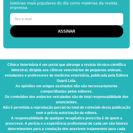
histórias mais populares do dia como matérias da revista
impressa.
Clínica Veterinária
é um portal que abrange a revista técnico-científica
bimestral, dirigida aos clínicos veterinários de pequenos animais,
estudantes e professores de medicina veterinária, publicada pela Editora
Guará Ltda.
As opiniões em artigos assinados não são necessariamente
compartilhadas pelos editores.
Os conteúdos dos anúncios veiculados são de total responsabilidade dos
anunciantes.
Não é permitida a reprodução parcial ou total do conteúdo desta publicação
sem a prévia autorização da editora.
A responsabilidade de qualquer terapêutica prescrita é de quem a
prescreve. A perícia e a experiência profissional de cada um são fatores
determinantes para a condução dos possíveis tratamentos para cada