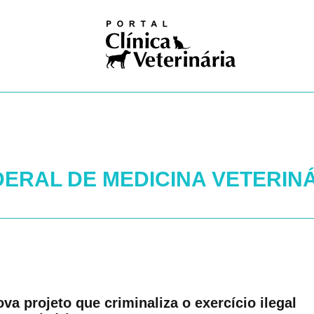
iosas
ivismo
na nuclear
ogia
gia
logia
ologia
gia
dia
ia clínica
ERAL DE MEDICINA VETERINÁ
ologia
ução
Pública
Única
ogia
res
logia
va projeto que criminaliza o exercício ilegal
ses