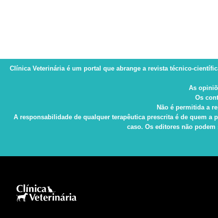
Clínica Veterinária
é um portal que abrange a revista técnico-científi
As opiniõ
Os cont
Não é permitida a re
A responsabilidade de qualquer terapêutica prescrita é de quem a p
caso. Os editores não podem s