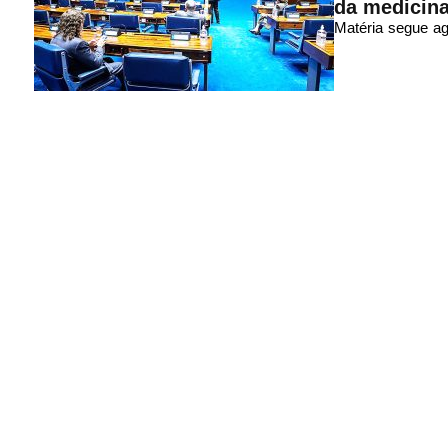
da medicina
Matéria segue ag