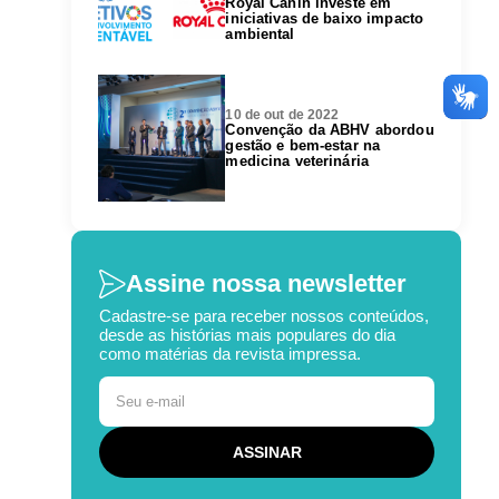
Royal Canin investe em
iniciativas de baixo impacto
ambiental
10 de out de 2022
Convenção da ABHV abordou
gestão e bem-estar na
medicina veterinária
Assine nossa newsletter
Cadastre-se para receber nossos conteúdos,
desde as histórias mais populares do dia
como matérias da revista impressa.