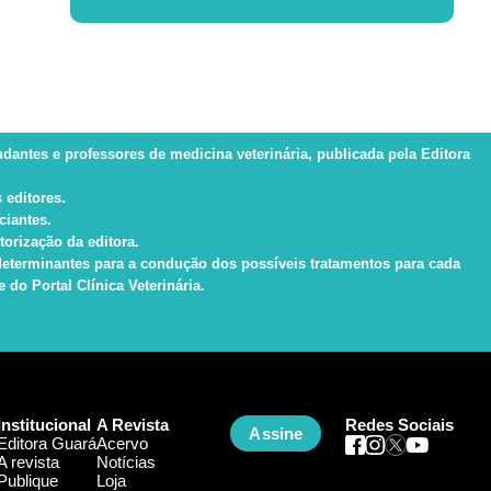
tudantes e professores de medicina veterinária, publicada pela Editora
 editores.
ciantes.
torização da editora.
s determinantes para a condução dos possíveis tratamentos para cada
do Portal Clínica Veterinária.
Institucional
A Revista
Redes Sociais
Assine
Editora Guará
Acervo
A revista
Notícias
Publique
Loja