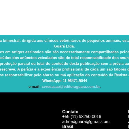
ca bimestral, dirigida aos clínicos veterinários de pequenos animais, es
Guará Ltda.
es em artigos assinados não são necessariamente compartilhadas pelos
eúdos dos anúncios veiculados são de total responsabilidade dos anun
produção parcial ou total do conteúdo desta publicação sem a prévia au
rescreve. A perícia e a experiência profissional de cada um são fatore
e responsabilizar pelo abuso ou má aplicação do conteúdo da Revista e 
WhatsApp
: 11 96471-5044
e-mail:
cvredacao@editoraguara.com.br
.
Contato
+55 (11) 98250-0016
admedguara@gmail.com
Brasil