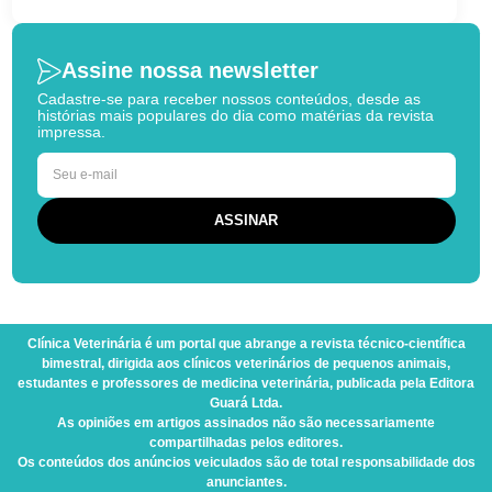
Assine nossa newsletter
Cadastre-se para receber nossos conteúdos, desde as
histórias mais populares do dia como matérias da revista
impressa.
Clínica Veterinária
é um portal que abrange a revista técnico-científica
bimestral, dirigida aos clínicos veterinários de pequenos animais,
estudantes e professores de medicina veterinária, publicada pela Editora
Guará Ltda.
As opiniões em artigos assinados não são necessariamente
compartilhadas pelos editores.
Os conteúdos dos anúncios veiculados são de total responsabilidade dos
anunciantes.