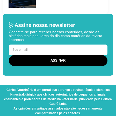
Assine nossa newsletter
Cadastre-se para receber nossos conteúdos, desde as
histórias mais populares do dia como matérias da revista
impressa.
Clínica Veterinária
é um portal que abrange a revista técnico-científica
bimestral, dirigida aos clínicos veterinários de pequenos animais,
estudantes e professores de medicina veterinária, publicada pela Editora
Guará Ltda.
As opiniões em artigos assinados não são necessariamente
compartilhadas pelos editores.