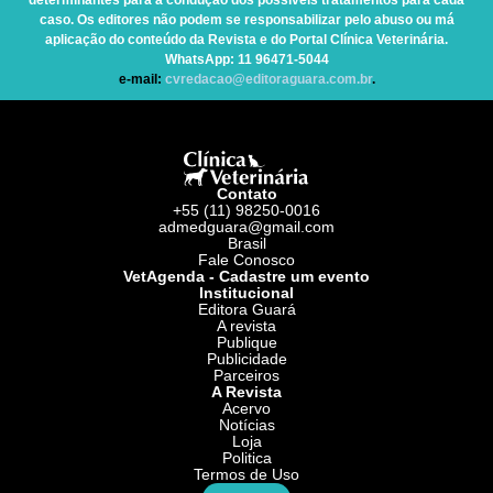
determinantes para a condução dos possíveis tratamentos para cada
caso. Os editores não podem se responsabilizar pelo abuso ou má
aplicação do conteúdo da Revista e do Portal Clínica Veterinária.
WhatsApp
: 11 96471-5044
e-mail:
cvredacao@editoraguara.com.br
.
Contato
+55 (11) 98250-0016
admedguara@gmail.com
Brasil
Fale Conosco
VetAgenda - Cadastre um evento
Institucional
Editora Guará
A revista
Publique
Publicidade
Parceiros
A Revista
Acervo
Notícias
Loja
Politica
Termos de Uso