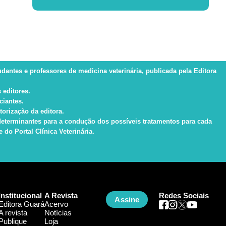
tudantes e professores de medicina veterinária, publicada pela Editora
 editores.
ciantes.
torização da editora.
s determinantes para a condução dos possíveis tratamentos para cada
do Portal Clínica Veterinária.
Institucional
A Revista
Redes Sociais
Assine
Editora Guará
Acervo
A revista
Notícias
Publique
Loja