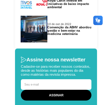
Royal Canin investe em
iniciativas de baixo impacto
ambiental
10 de out de 2022
Convenção da ABHV abordou
gestão e bem-estar na
medicina veterinária
Assine nossa newsletter
Cadastre-se para receber nossos conteúdos,
desde as histórias mais populares do dia
como matérias da revista impressa.