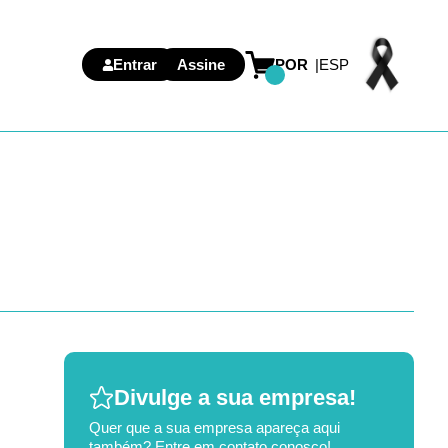
Entrar
Assine
POR
ESP
Divulge a sua empresa!
Quer que a sua empresa apareça aqui
também? Entre em contato conosco!