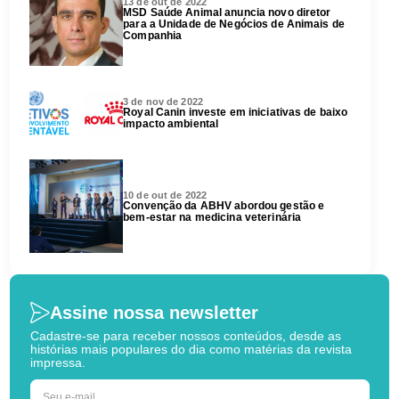
13 de out de 2022
MSD Saúde Animal anuncia novo diretor
para a Unidade de Negócios de Animais de
Companhia
3 de nov de 2022
Royal Canin investe em iniciativas de baixo
impacto ambiental
10 de out de 2022
Convenção da ABHV abordou gestão e
bem-estar na medicina veterinária
Assine nossa newsletter
Cadastre-se para receber nossos conteúdos, desde as
histórias mais populares do dia como matérias da revista
impressa.