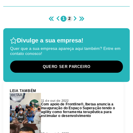
1
2
Divulge a sua empresa!
Quer que a sua empresa apareça aqui também? Entre em
contato conosco!
QUERO SER PARCEIRO
LEIA TAMBÉM
11 de out de 2022
Com apoio de Frontline®, Ibetaa anuncia a
inauguração do Espaço Superação tendo o
agility como ferramenta terapêutica para
estimular o desenvolvimento